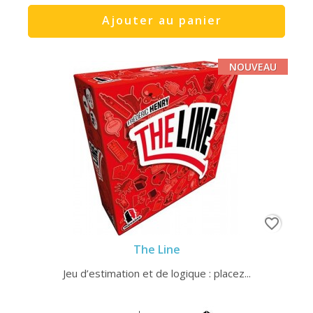
Ajouter au panier
NOUVEAU
favorite_border
The Line
Jeu d’estimation et de logique : placez...