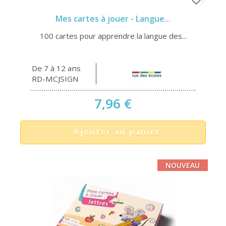
favorite_border
Mes cartes à jouer - Langue...
100 cartes pour apprendre la langue des...
De 7 à 12 ans
RD-MCJSIGN
7,96 €
Ajouter au panier
NOUVEAU