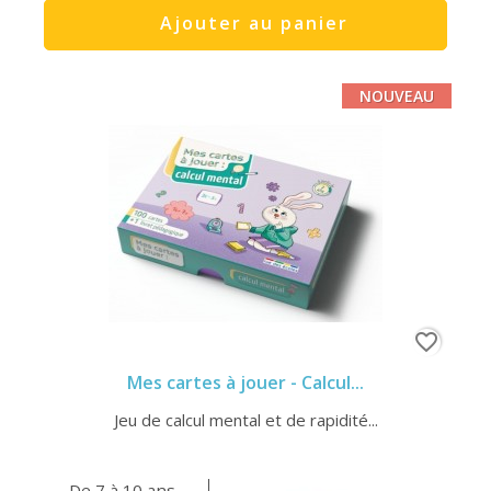
Ajouter au panier
NOUVEAU
favorite_border
Mes cartes à jouer - Calcul...
Jeu de calcul mental et de rapidité...
De 7 à 10 ans