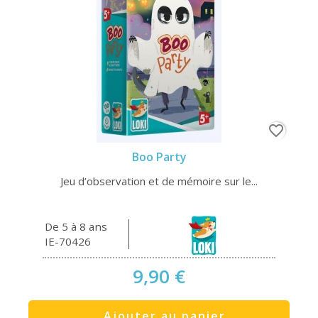
favorite_border
Boo Party
Jeu d’observation et de mémoire sur le...
De 5 à 8 ans
IE-70426
9,90 €
Ajouter au panier