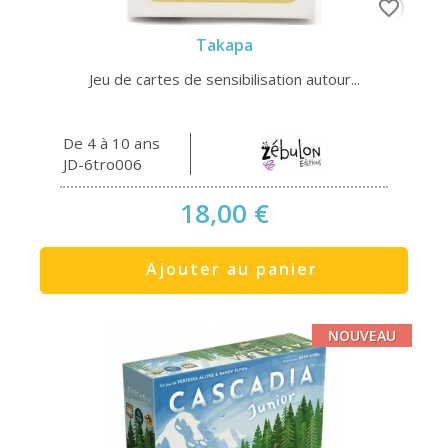
favorite_border
Takapa
Jeu de cartes de sensibilisation autour...
De 4 à 10 ans
JD-6tro006
18,00 €
Ajouter au panier
NOUVEAU