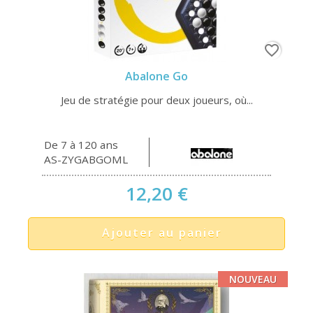
favorite_border
Abalone Go
Jeu de stratégie pour deux joueurs, où...
De 7 à 120 ans
AS-ZYGABGOML
12,20 €
Ajouter au panier
NOUVEAU