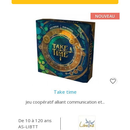
NOUVEAU
favorite_border
Take time
Jeu coopératif alliant communication et...
De 10 à 120 ans
AS-LIBTT