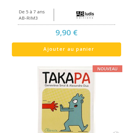
De 5 à 7 ans
AB-RIM3
9,90 €
Ajouter au panier
NOUVEAU