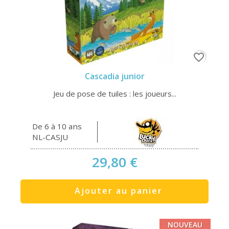
favorite_border
Cascadia junior
Jeu de pose de tuiles : les joueurs...
De 6 à 10 ans
NL-CASJU
29,80 €
Ajouter au panier
NOUVEAU