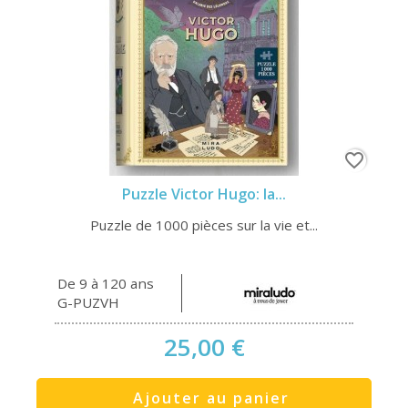
favorite_border
Puzzle Victor Hugo: la...
Puzzle de 1000 pièces sur la vie et...
De 9 à 120 ans
G-PUZVH
25,00 €
Ajouter au panier