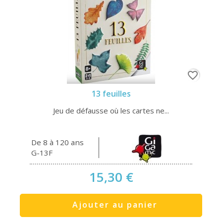
favorite_border
13 feuilles
Jeu de défausse où les cartes ne...
De 8 à 120 ans
G-13F
15,30 €
Ajouter au panier