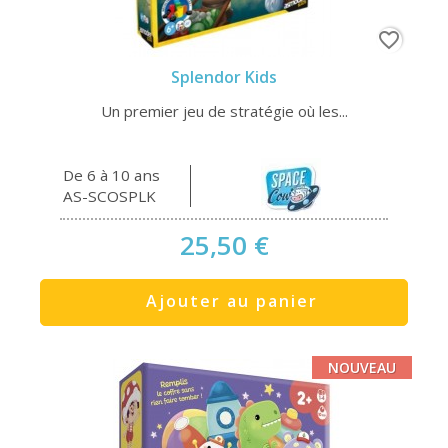
favorite_border
Splendor Kids
Un premier jeu de stratégie où les...
De 6 à 10 ans
AS-SCOSPLK
25,50 €
Ajouter au panier
NOUVEAU