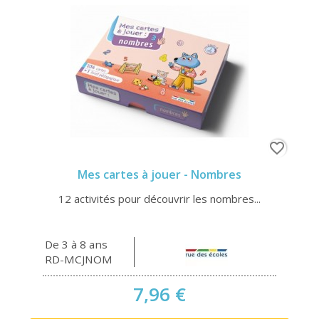
favorite_border
Mes cartes à jouer - Nombres
12 activités pour découvrir les nombres...
De 3 à 8 ans
RD-MCJNOM
7,96 €