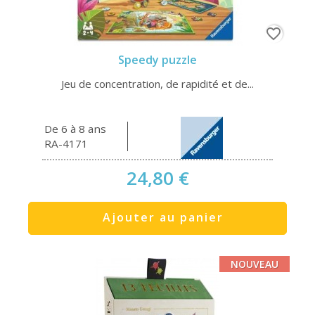
favorite_border
Speedy puzzle
Jeu de concentration, de rapidité et de...
De 6 à 8 ans
RA-4171
24,80 €
Ajouter au panier
NOUVEAU