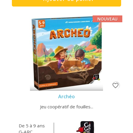
NOUVEAU
favorite_border
Archéo
Jeu coopératif de fouilles...
De 5 à 9 ans
G-ARC