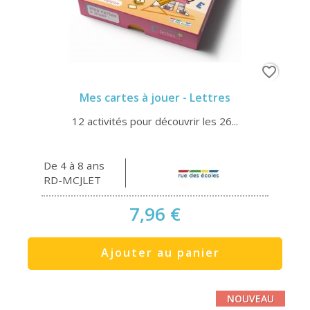
favorite_border
Mes cartes à jouer - Lettres
12 activités pour découvrir les 26...
De 4 à 8 ans
RD-MCJLET
7,96 €
Ajouter au panier
NOUVEAU