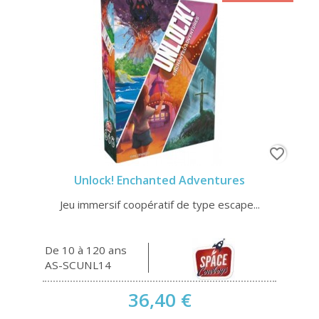
favorite_border
Unlock! Enchanted Adventures
Jeu immersif coopératif de type escape...
De 10 à 120 ans
AS-SCUNL14
36,40 €