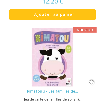
12,20 €
Ajouter au panier
NOUVEAU
favorite_border
Rimatou 3 - Les familles de...
Jeu de carte de familles de sons, à...