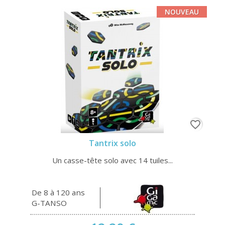
NOUVEAU
favorite_border
Tantrix solo
Un casse-tête solo avec 14 tuiles...
De 8 à 120 ans
G-TANSO