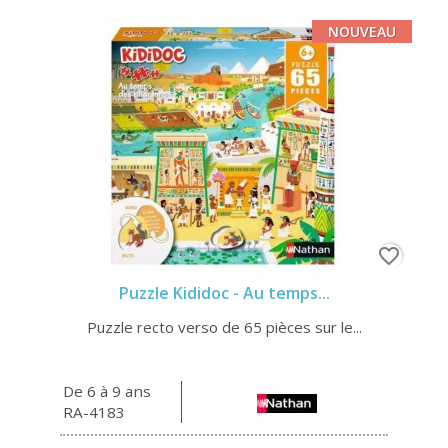
NOUVEAU
favorite_border
Puzzle Kididoc - Au temps...
Puzzle recto verso de 65 pièces sur le...
De 6 à 9 ans
RA-4183