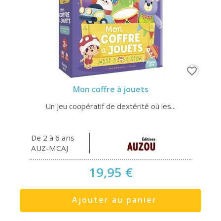
favorite_border
Mon coffre à jouets
Un jeu coopératif de dextérité où les...
De 2 à 6 ans
AUZ-MCAJ
19,95 €
Ajouter au panier