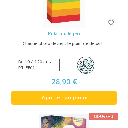
favorite_border
Polaroïd le jeu
Chaque photo devient le point de départ...
De 10 à 120 ans
PT-FF01
28,90 €
Ajouter au panier
NOUVEAU