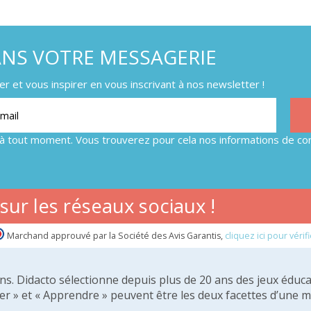
ANS VOTRE MESSAGERIE
 et vous inspirer en vous inscrivant à nos newsletter !
à tout moment. Vous trouverez pour cela nos informations de con
ur les réseaux sociaux !
Marchand approuvé par la Société des Avis Garantis,
cliquez ici pour vérifi
 ans. Didacto sélectionne depuis plus de 20 ans des jeux éduca
er » et « Apprendre » peuvent être les deux facettes d’une 