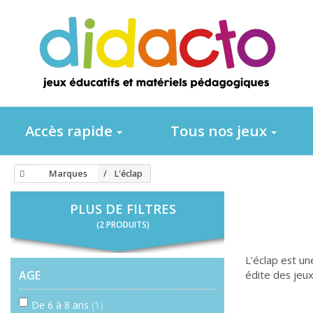
Accès rapide
Tous nos jeux
Marques
L'éclap
PLUS DE FILTRES
(2 PRODUITS)
L’éclap est un
AGE
édite des jeux
De 6 à 8 ans
(1)