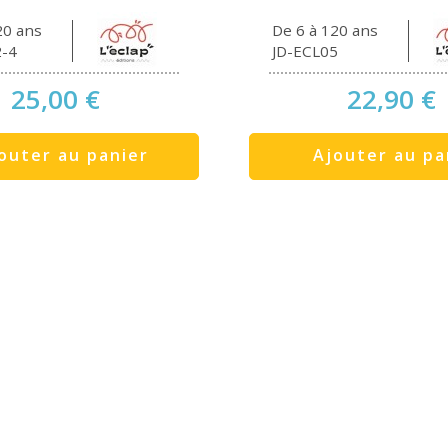
20 ans
De 6 à 120 ans
2-4
JD-ECL05
25,00 €
22,90 €
outer au panier
Ajouter au pa