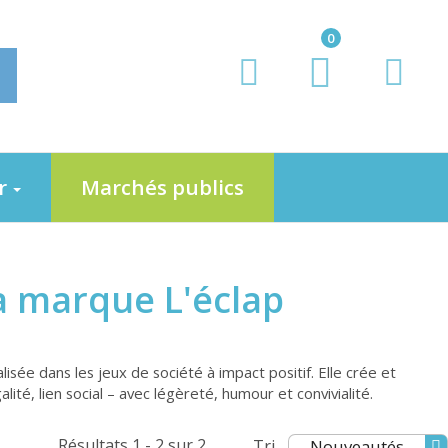
0
er
Marchés publics
la marque L'éclap
isée dans les jeux de société à impact positif. Elle crée et
ité, lien social – avec légèreté, humour et convivialité.
Résultats 1 - 2 sur 2
Tri
Nouveautés