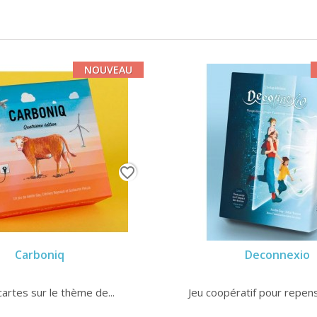
NOUVEAU
favorite_border
Carboniq
Deconnexio
cartes sur le thème de...
Jeu coopératif pour repens