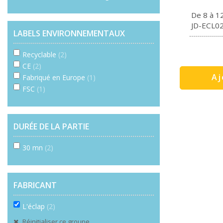
De 8 à 1
JD-ECL0
LABELS ENVIRONNEMENTAUX
Recyclable
(2)
CE
(2)
Aj
Fabriqué en Europe
(1)
FSC
(1)
DURÉE DE LA PARTIE
30 mn
(2)
FABRICANT
L'éclap
(2)
Réinitialiser ce groupe