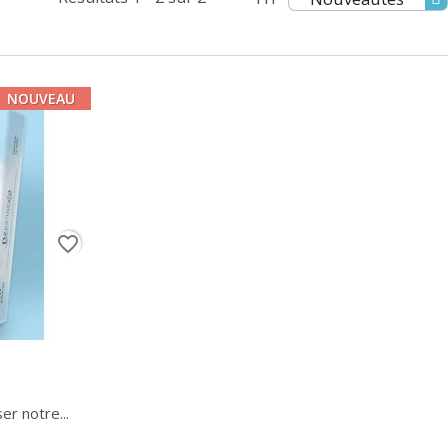
NOUVEAU
favorite_border
er notre...