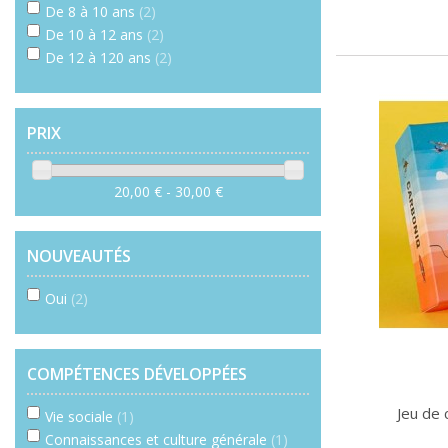
De 8 à 10 ans
(2)
De 10 à 12 ans
(2)
De 12 à 120 ans
(2)
PRIX
20,00 € - 30,00 €
NOUVEAUTÉS
Oui
(2)
COMPÉTENCES DÉVELOPPÉES
Jeu de 
Vie sociale
(1)
Connaissances et culture générale
(1)