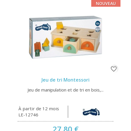
NOUVEAU
favorite_border
Jeu de tri Montessori
Jeu de manipulation et de tri en bois,...
À partir de 12 mois
LE-12746
27,80 €