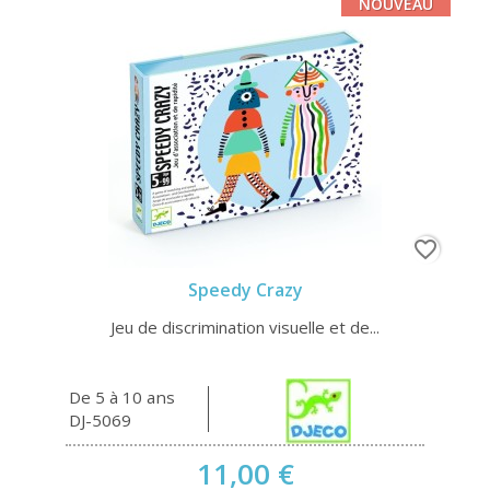
NOUVEAU
favorite_border
Speedy Crazy
Jeu de discrimination visuelle et de...
De 5 à 10 ans
DJ-5069
11,00 €