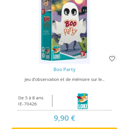
favorite_border
Boo Party
Jeu d’observation et de mémoire sur le...
De 5 à 8 ans
IE-70426
9,90 €