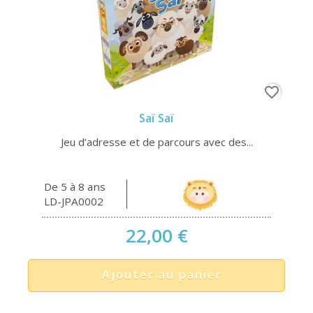
favorite_border
Saï Saï
Jeu d’adresse et de parcours avec des...
De 5 à 8 ans
LD-JPA0002
22,00 €
Ajouter au panier