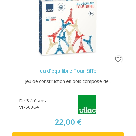
favorite_border
Jeu d'équilibre Tour Eiffel
Jeu de construction en bois composé de...
De 3 à 6 ans
VI-50364
22,00 €