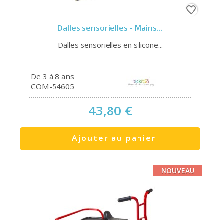
favorite_border
Dalles sensorielles - Mains...
Dalles sensorielles en silicone...
De 3 à 8 ans
COM-54605
43,80 €
Ajouter au panier
NOUVEAU