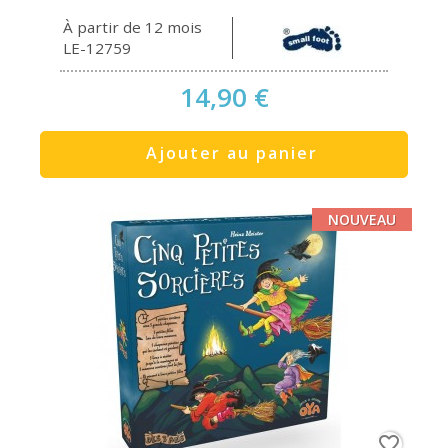
À partir de 12 mois
LE-12759
14,90 €
Ajouter au panier
NOUVEAU
favorite_border