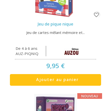
favorite_border
Jeu de pique nique
Jeu de cartes mêlant mémoire et...
De 4 à 6 ans
AUZ-PIQNIQ
9,95 €
Ajouter au panier
NOUVEAU