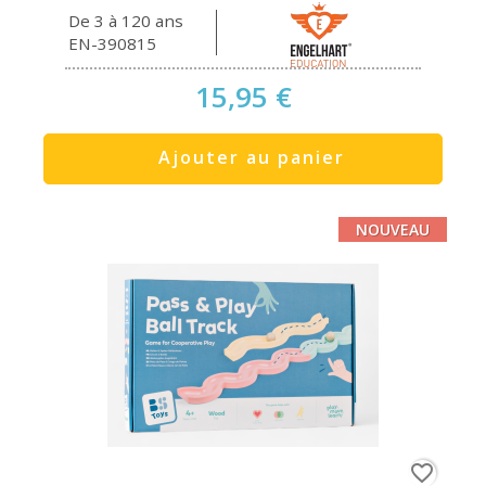
De 3 à 120 ans
EN-390815
15,95 €
Ajouter au panier
NOUVEAU
favorite_border