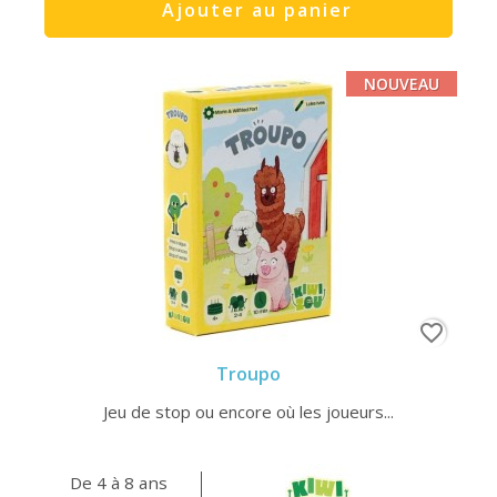
Ajouter au panier
NOUVEAU
favorite_border
Troupo
Jeu de stop ou encore où les joueurs...
De 4 à 8 ans