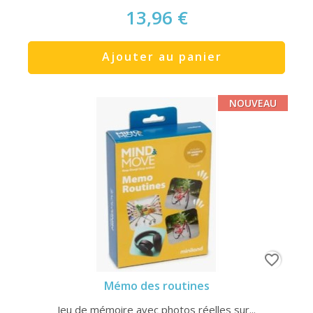
13,96 €
Ajouter au panier
NOUVEAU
favorite_border
Mémo des routines
Jeu de mémoire avec photos réelles sur...