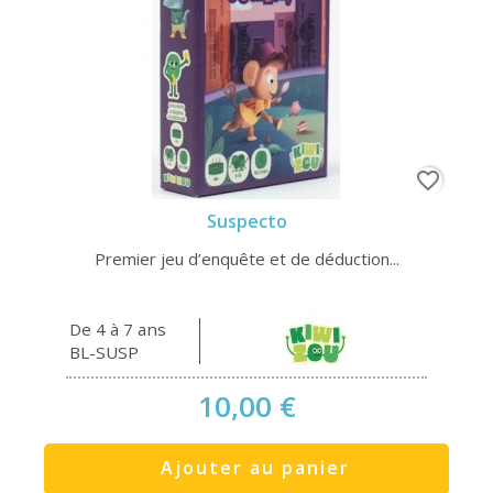
favorite_border
Suspecto
Premier jeu d’enquête et de déduction...
De 4 à 7 ans
BL-SUSP
10,00 €
Ajouter au panier