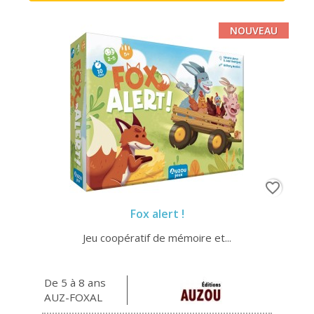
NOUVEAU
favorite_border
Fox alert !
Jeu coopératif de mémoire et...
De 5 à 8 ans
AUZ-FOXAL