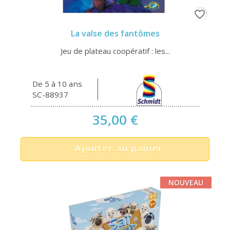
favorite_border
La valse des fantômes
Jeu de plateau coopératif : les...
De 5 à 10 ans
SC-88937
35,00 €
Ajouter au panier
NOUVEAU