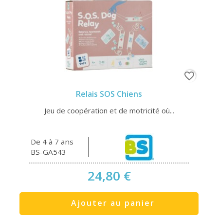
favorite_border
Relais SOS Chiens
Jeu de coopération et de motricité où...
De 4 à 7 ans
BS-GA543
24,80 €
Ajouter au panier