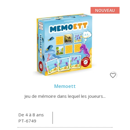
NOUVEAU
favorite_border
Memoett
Jeu de mémoire dans lequel les joueurs...
De 4 à 8 ans
PT-6749