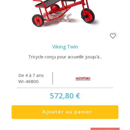
favorite_border
Viking Twin
Tricycle conçu pour accueillir jusqu’à...
De 4 à 7 ans
WI-46800
572,80 €
Ajouter au panier