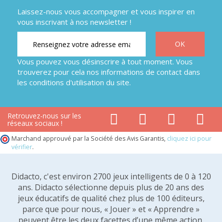
Laissez-nous vous accompagner et vous inspirer en
vous inscrivant à nos newsletter !
Vous pouvez vous désinscrire à tout moment. Vous
trouverez pour cela nos informations de contact dans
les conditions d'utilisation du site.
Retrouvez-nous sur les
réseaux sociaux !
Marchand approuvé par la Société des Avis Garantis,
cliquez ici pour
vérifier
.
Didacto, c'est environ 2700 jeux intelligents de 0 à 120
ans. Didacto sélectionne depuis plus de 20 ans des
jeux éducatifs de qualité chez plus de 100 éditeurs,
parce que pour nous, « Jouer » et « Apprendre »
peuvent être les deux facettes d’une même action.