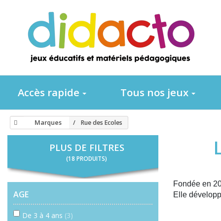
Accès rapide
Tous nos jeux
Marques
Rue des Ecoles
PLUS DE FILTRES
(18 PRODUITS)
Fondée en 200
AGE
Elle développ
De 3 à 4 ans
(3)