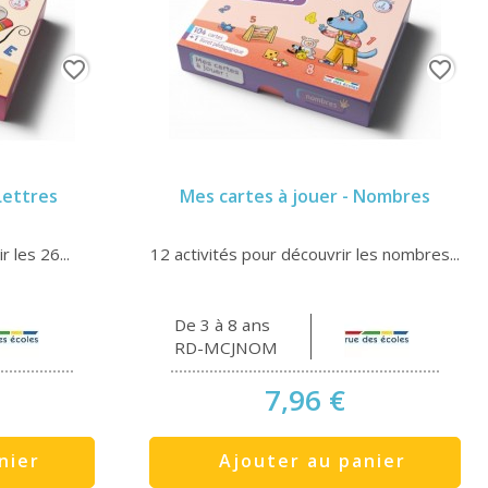
favorite_border
favorite_border
Lettres
Mes cartes à jouer - Nombres
 les 26...
12 activités pour découvrir les nombres...
De 3 à 8 ans
RD-MCJNOM
7,96 €
nier
Ajouter au panier