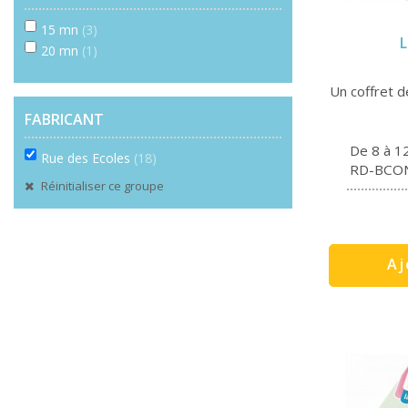
15 mn
(3)
L
20 mn
(1)
Un coffret d
FABRICANT
De 8 à 1
Rue des Ecoles
(18)
RD-BCO
Réinitialiser ce groupe
Aj