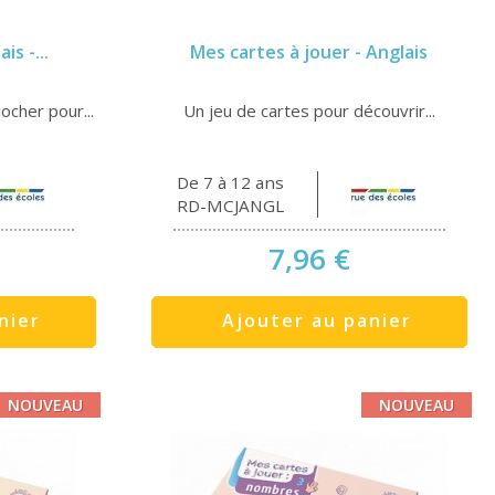
is -...
Mes cartes à jouer - Anglais
ocher pour...
Un jeu de cartes pour découvrir...
De 7 à 12 ans
RD-MCJANGL
7,96 €
nier
Ajouter au panier
NOUVEAU
NOUVEAU