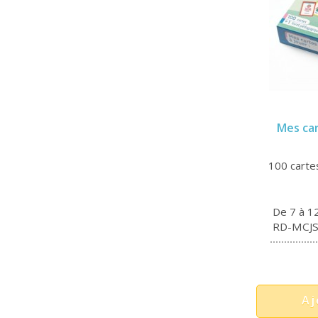
Mes car
100 carte
De 7 à 1
RD-MCJ
Aj