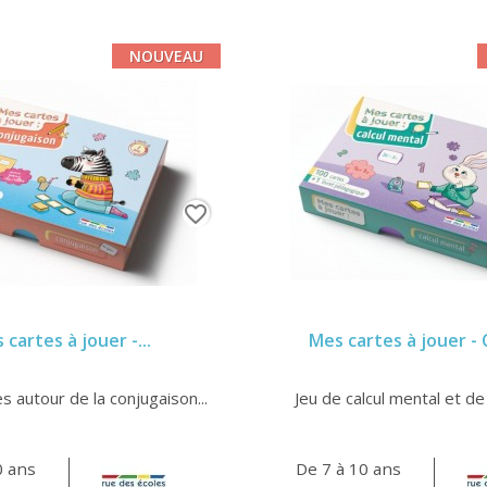
NOUVEAU
favorite_border
 cartes à jouer -...
Mes cartes à jouer - C
s autour de la conjugaison...
Jeu de calcul mental et de 
0 ans
De 7 à 10 ans