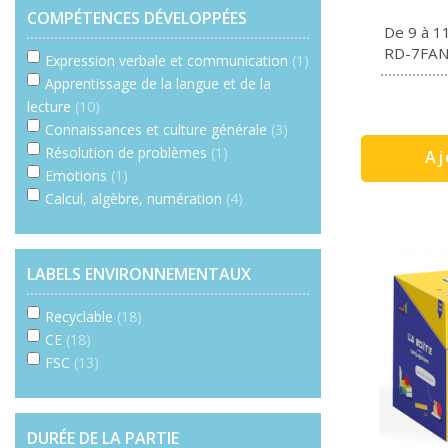
COMPÉTENCES DÉVELOPPÉES
De 9 à 1
RD-7FA
Expression verbale et communication
(1)
Apprentissage de la langue et de la
lecture
(10)
Connaissances et culture générale
(3)
Résolution de problèmes
(1)
Aj
Emotions
(1)
Calcul, algèbre, numération
(4)
LABELS ENVIRONNEMENTAUX
Recyclable
(18)
CE
(18)
FSC
(13)
DURÉE DE LA PARTIE