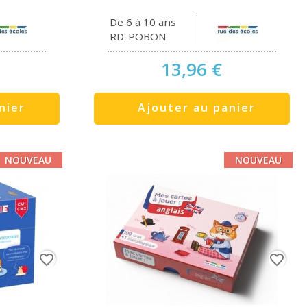
De 6 à 10 ans
RD-POBON
13,96 €
nier
Ajouter au panier
NOUVEAU
NOUVEAU
favorite_border
favorite_border