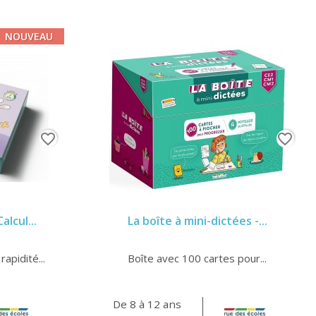
NOUVEAU
favorite_border
favorite_border
alcul...
La boîte à mini-dictées -...
rapidité...
Boîte avec 100 cartes pour...
De 8 à 12 ans