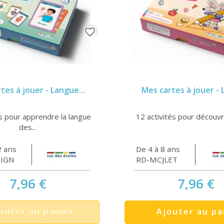
favorite_border
tes à jouer - Langue...
Mes cartes à jouer - 
s pour apprendre la langue
12 activités pour découvrir
des...
2 ans
De 4 à 8 ans
SIGN
RD-MCJLET
7,96 €
7,96 €
outer au panier
Ajouter au pa