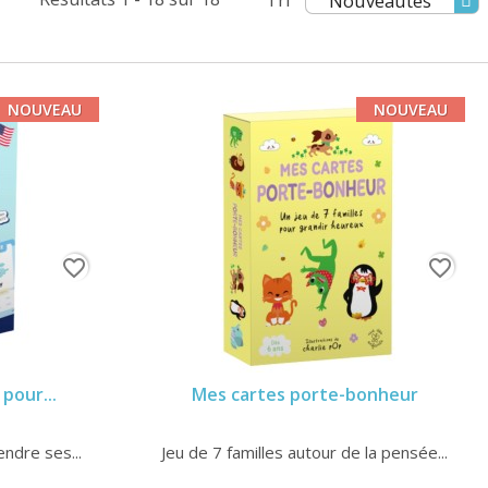
Nouveautés
NOUVEAU
NOUVEAU
favorite_border
favorite_border
 pour...
Mes cartes porte-bonheur
endre ses...
Jeu de 7 familles autour de la pensée...