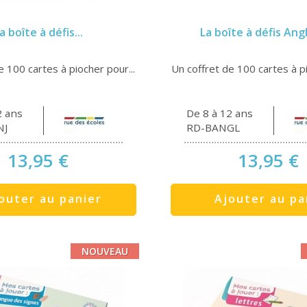
a boîte à défis...
La boîte à défis Angla
e 100 cartes à piocher pour...
Un coffret de 100 cartes à pi
2 ans
De 8 à 12 ans
NJ
RD-BANGL
13,95 €
13,95 €
outer au panier
Ajouter au pa
NOUVEAU