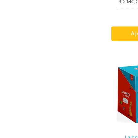
RD-MCJ
Aj
La bo