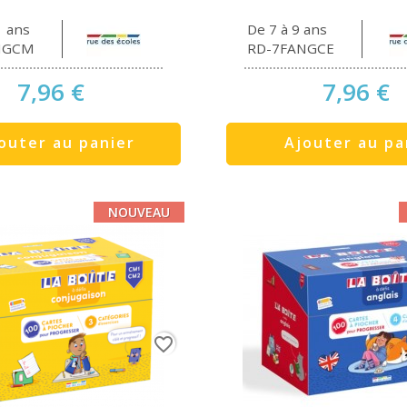
1 ans
De 7 à 9 ans
NGCM
RD-7FANGCE
7,96 €
7,96 €
outer au panier
Ajouter au pa
NOUVEAU
favorite_border