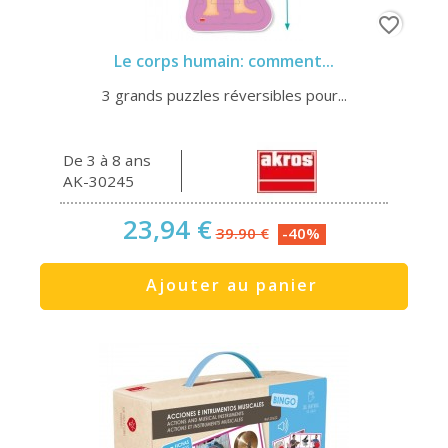
favorite_border
Le corps humain: comment...
3 grands puzzles réversibles pour...
De 3 à 8 ans
AK-30245
23,94 €
39.90 €
-40%
Ajouter au panier