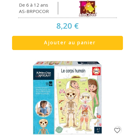
De 6 à 12 ans
AS-BRPOCOR
8,20 €
Ajouter au panier
favorite_border