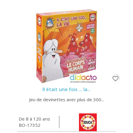
favorite_border
Il était une fois ... la...
Jeu de devinettes avec plus de 300...
De 8 à 120 ans
BO-17352