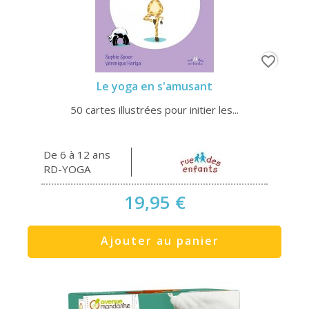
favorite_border
Le yoga en s'amusant
50 cartes illustrées pour initier les...
De 6 à 12 ans
RD-YOGA
19,95 €
Ajouter au panier