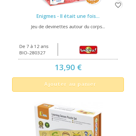
favorite_border
Enigmes - Il était une fois...
Jeu de devinettes autour du corps...
De 7 à 12 ans
BIO-280327
13,90 €
Ajouter au panier