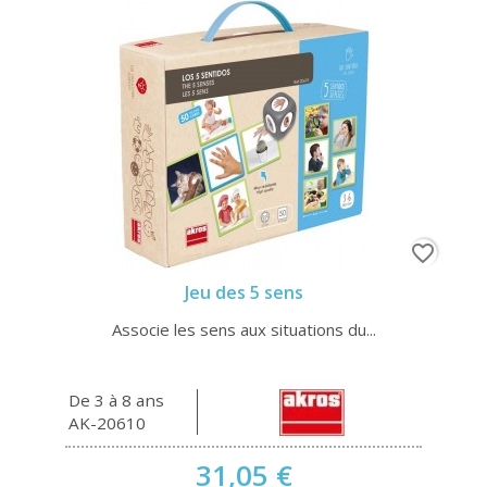
favorite_border
Jeu des 5 sens
Associe les sens aux situations du...
De 3 à 8 ans
AK-20610
31,05 €