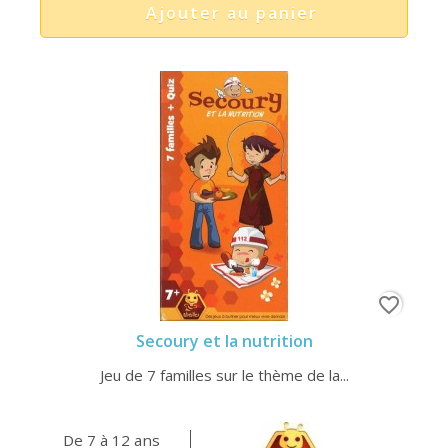
Ajouter au panier
favorite_border
Secoury et la nutrition
Jeu de 7 familles sur le thème de la...
De 7 à 12 ans