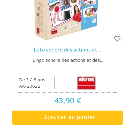
favorite_border
Loto sonore des actions et...
Bingo sonore des actions et des...
De 3 à 8 ans
AK-20622
43,90 €
Ajouter au panier