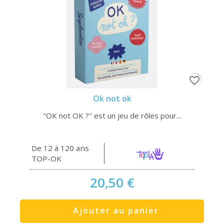
favorite_border
Ok not ok
"OK not OK ?" est un jeu de rôles pour...
De 12 à 120 ans
TOP-OK
20,50 €
Ajouter au panier