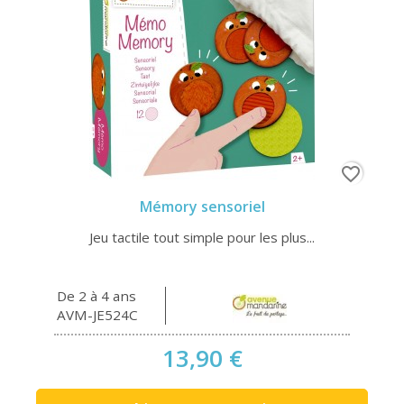
favorite_border
Mémory sensoriel
Jeu tactile tout simple pour les plus...
De 2 à 4 ans
AVM-JE524C
13,90 €