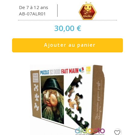
De 7 à 12 ans
AB-07ALR01
30,00 €
Ajouter au panier
favorite_border