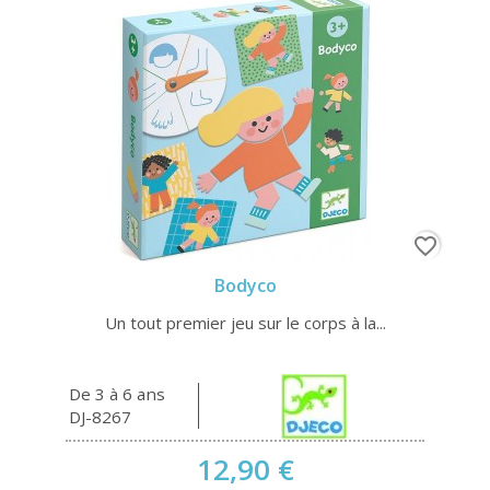
favorite_border
Bodyco
Un tout premier jeu sur le corps à la...
De 3 à 6 ans
DJ-8267
12,90 €