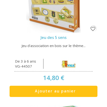
favorite_border
Jeu des 5 sens
Jeu d'association en bois sur le thème...
De 3 à 6 ans
VG-44507
14,80 €
Ajouter au panier