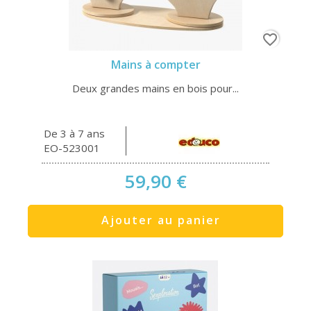
favorite_border
Mains à compter
Deux grandes mains en bois pour...
De 3 à 7 ans
EO-523001
59,90 €
Ajouter au panier