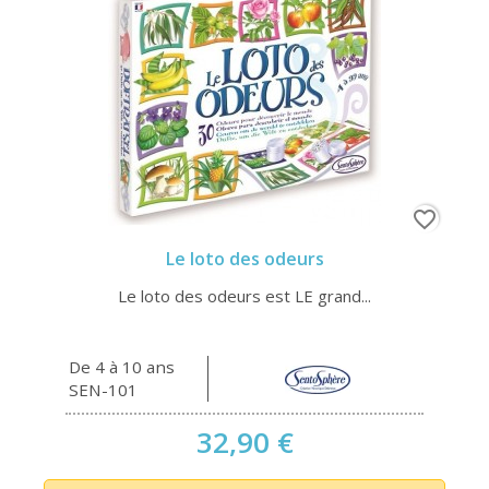
favorite_border
Le loto des odeurs
Le loto des odeurs est LE grand...
De 4 à 10 ans
SEN-101
32,90 €