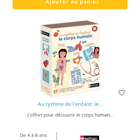
Ajouter au panier
favorite_border
Au rythme de l'enfant: le...
Coffret pour découvrir le corps humain...
De 4 à 8 ans