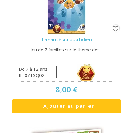
favorite_border
Ta santé au quotidien
Jeu de 7 familles sur le thème des...
De 7 à 12 ans
IE-07TSQ02
8,00 €
Ajouter au panier