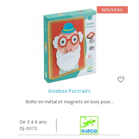
NOUVEAU
favorite_border
Inzebox Portraits
Boîte en métal et magnets en bois pour...
De 3 à 6 ans
DJ-3072