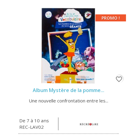
PROMO !
favorite_border
Album Mystère de la pomme...
Une nouvelle confrontation entre les...
De 7 à 10 ans
REC-LAV02