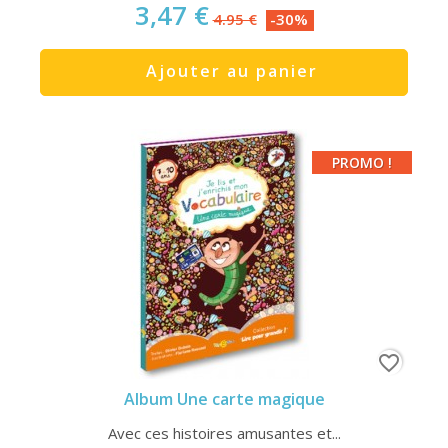
3,47 €
4.95 €
-30%
Ajouter au panier
PROMO !
favorite_border
Album Une carte magique
Avec ces histoires amusantes et...