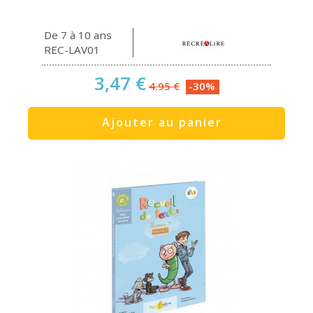
De 7 à 10 ans
REC-LAV01
3,47 €
4.95 €
-30%
Ajouter au panier