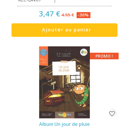
3,47 €
4.95 €
-30%
Ajouter au panier
PROMO !
favorite_border
Album Un jour de pluie