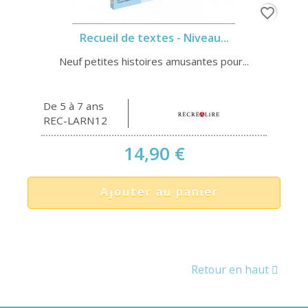
favorite_border
Recueil de textes - Niveau...
Neuf petites histoires amusantes pour...
De 5 à 7 ans
REC-LARN12
14,90 €
Ajouter au panier
Retour en haut