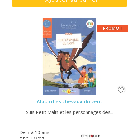
PROMO !
favorite_border
Album Les chevaux du vent
Suis Petit Malin et les personnages des...
De 7 à 10 ans
REC-LAV07