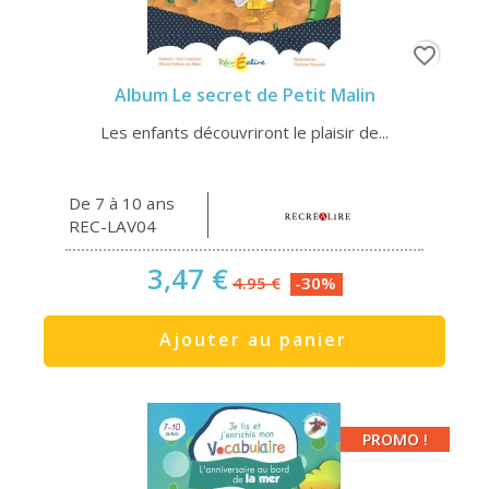
favorite_border
Album Le secret de Petit Malin
Les enfants découvriront le plaisir de...
De 7 à 10 ans
REC-LAV04
3,47 €
4.95 €
-30%
Ajouter au panier
PROMO !