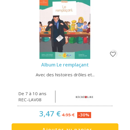
favorite_border
Album Le remplaçant
Avec des histoires drôles et...
De 7 à 10 ans
REC-LAV08
3,47 €
4.95 €
-30%
Ajouter au panier