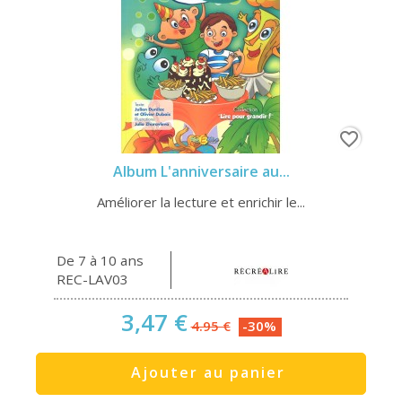
favorite_border
Album L'anniversaire au...
Améliorer la lecture et enrichir le...
De 7 à 10 ans
REC-LAV03
3,47 €
4.95 €
-30%
Ajouter au panier