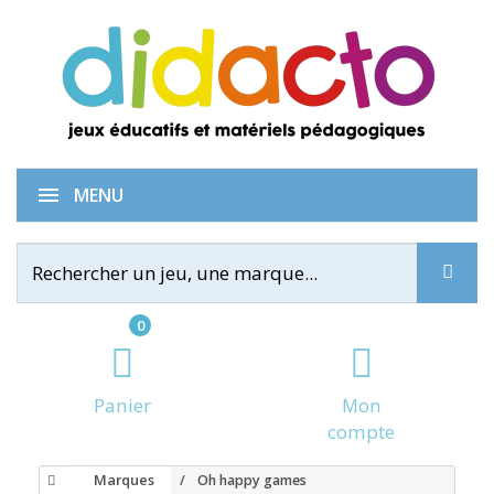
MENU
0
Panier
Mon
compte
Marques
Oh happy games