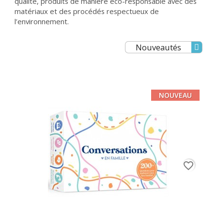
qualité, produits de manière éco-responsable avec des
matériaux et des procédés respectueux de
l’environnement.
Nouveautés
NOUVEAU
favorite_border