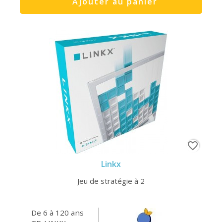
Ajouter au panier
favorite_border
Linkx
Jeu de stratégie à 2
De 6 à 120 ans