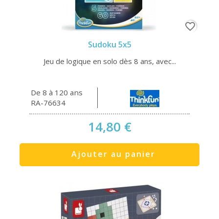
favorite_border
Sudoku 5x5
Jeu de logique en solo dès 8 ans, avec...
De 8 à 120 ans
RA-76634
14,80 €
Ajouter au panier