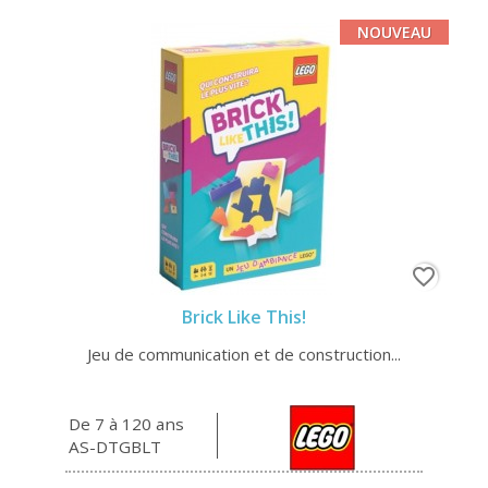
NOUVEAU
favorite_border
Brick Like This!
Jeu de communication et de construction...
De 7 à 120 ans
AS-DTGBLT