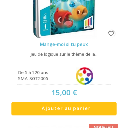
favorite_border
Mange-moi si tu peux
Jeu de logique sur le thème de la...
De 5 à 120 ans
SMA-SGT2005
15,00 €
Ajouter au panier
NOUVEAU