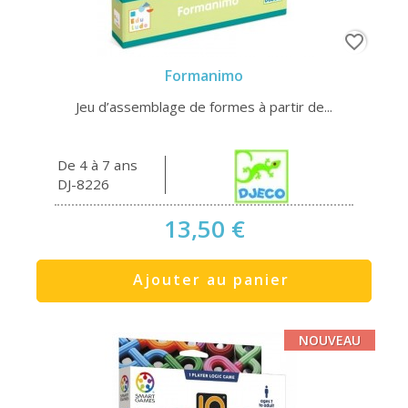
favorite_border
Formanimo
Jeu d’assemblage de formes à partir de...
De 4 à 7 ans
DJ-8226
13,50 €
Ajouter au panier
NOUVEAU