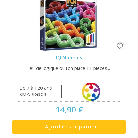
favorite_border
IQ Noodles
Jeu de logique où l’on place 11 pièces...
De 7 à 120 ans
SMA-SG309
14,90 €
Ajouter au panier