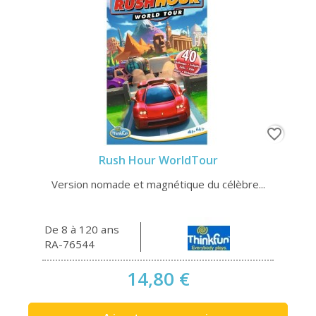
favorite_border
Rush Hour WorldTour
Version nomade et magnétique du célèbre...
De 8 à 120 ans
RA-76544
14,80 €