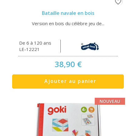
favorite_border
Bataille navale en bois
Version en bois du célèbre jeu de...
De 6 à 120 ans
LE-12221
38,90 €
Ajouter au panier
NOUVEAU