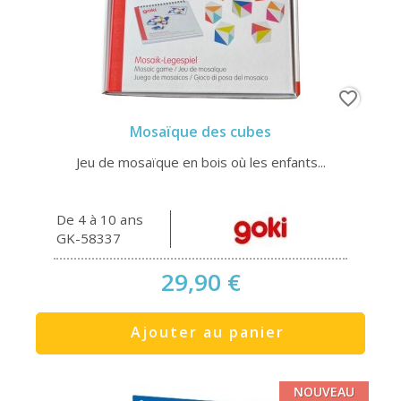
favorite_border
Mosaïque des cubes
Jeu de mosaïque en bois où les enfants...
De 4 à 10 ans
GK-58337
29,90 €
Ajouter au panier
NOUVEAU