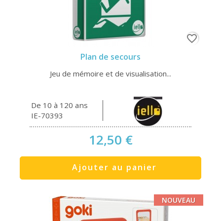
favorite_border
Plan de secours
Jeu de mémoire et de visualisation...
De 10 à 120 ans
IE-70393
12,50 €
Ajouter au panier
NOUVEAU