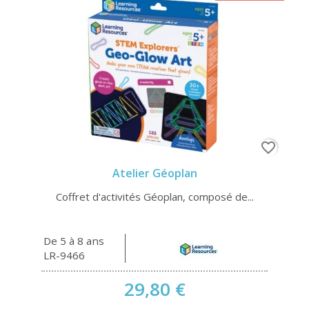
favorite_border
Atelier Géoplan
Coffret d'activités Géoplan, composé de...
De 5 à 8 ans
LR-9466
29,80 €