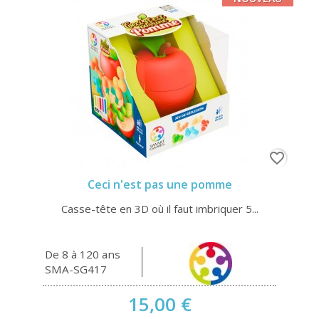
favorite_border
Ceci n'est pas une pomme
Casse-tête en 3D où il faut imbriquer 5...
De 8 à 120 ans
SMA-SG417
15,00 €