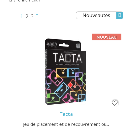
Nouveautés
1
2
3
NOUVEAU
favorite_border
Tacta
Jeu de placement et de recouvrement où...