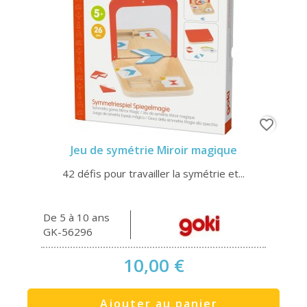
favorite_border
Jeu de symétrie Miroir magique
42 défis pour travailler la symétrie et...
De 5 à 10 ans
GK-56296
10,00 €
Ajouter au panier