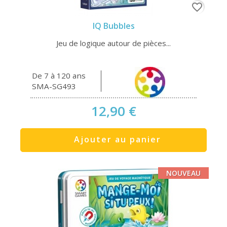
favorite_border
IQ Bubbles
Jeu de logique autour de pièces...
De 7 à 120 ans
SMA-SG493
12,90 €
Ajouter au panier
NOUVEAU