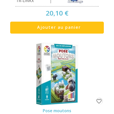
TR-LINKX
20,10 €
Ajouter au panier
favorite_border
Pose moutons