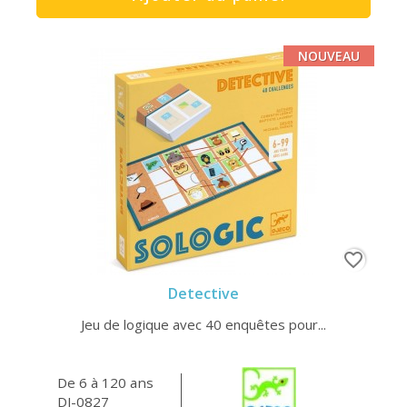
NOUVEAU
favorite_border
Detective
Jeu de logique avec 40 enquêtes pour...
De 6 à 120 ans
DJ-0827