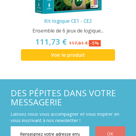
Kit logique CE1 - CE2
Ensemble de 6 jeux de logique...
111,73 €
117,61 €
-5%
Voir le produit
DES PÉPITES DANS VOTRE
MESSAGERIE
Laissez-nous vous accompagner et vous inspirer en
vous inscrivant à nos newsletter !