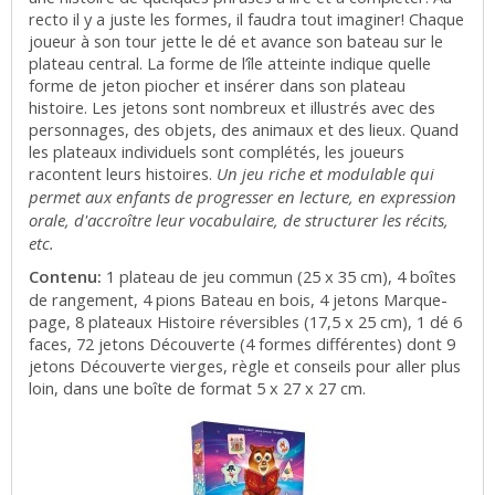
recto il y a juste les formes, il faudra tout imaginer! Chaque
joueur à son tour jette le dé et avance son bateau sur le
plateau central. La forme de l’île atteinte indique quelle
30,60 €
forme de jeton piocher et insérer dans son plateau
29,07 €
histoire. Les jetons sont nombreux et illustrés avec des
personnages, des objets, des animaux et des lieux. Quand
les plateaux individuels sont complétés, les joueurs
Ce produit n'est plus en stock.
racontent leurs histoires.
Un jeu riche et modulable qui
permet aux enfants de progresser en lecture, en expression
orale, d'accroître leur vocabulaire, de structurer les récits,
etc.
The blah blah box
Contenu:
1 plateau de jeu commun (25 x 35 cm), 4 boîtes
de rangement, 4 pions Bateau en bois, 4 jetons Marque-
page, 8 plateaux Histoire réversibles (17,5 x 25 cm), 1 dé 6
faces, 72 jetons Découverte (4 formes différentes) dont 9
jetons Découverte vierges, règle et conseils pour aller plus
loin, dans une boîte de format 5 x 27 x 27 cm.
19,95 €