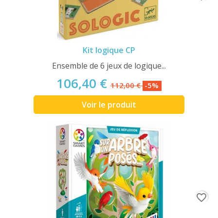
Kit logique CP
Ensemble de 6 jeux de logique...
106,40 €
112,00 €
-5%
Voir le produit
favorite_border