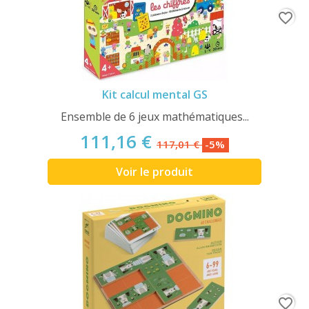
favorite_border
Kit calcul mental GS
Ensemble de 6 jeux mathématiques...
111,16 €
117,01 €
-5%
Voir le produit
favorite_border