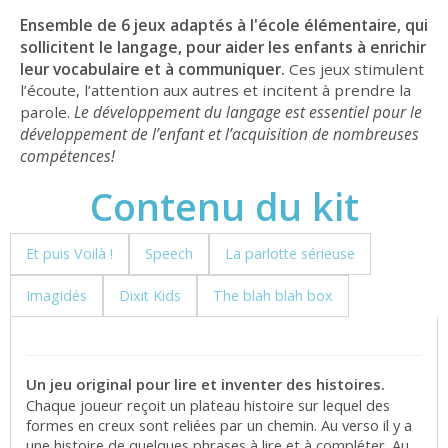
Ensemble de 6 jeux adaptés à l'école élémentaire, qui
sollicitent le langage, pour aider les enfants à enrichir
leur vocabulaire et à communiquer.
Ces jeux stimulent
l’écoute, l’attention aux autres et incitent à prendre la
Le développement du langage est essentiel pour le
parole.
12,00 €
développement de l’enfant et l’acquisition de nombreuses
11,40 €
compétences!
Contenu du kit
Et puis Voilà !
Speech
La parlotte sérieuse
Imagidés
Dixit Kids
The blah blah box
Dixit Kids
Un jeu original pour lire et inventer des histoires.
Chaque joueur reçoit un plateau histoire sur lequel des
formes en creux sont reliées par un chemin. Au verso il y a
une histoire de quelques phrases à lire et à compléter. Au