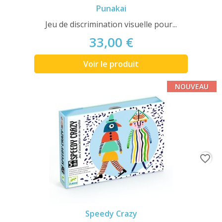
Punakai
Jeu de discrimination visuelle pour...
33,00 €
Voir le produit
NOUVEAU
favorite_border
Speedy Crazy