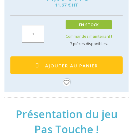
11,67 € HT
EN STOCK
Commandez maintenant !
7
pièces disponibles.
AJOUTER AU PANIER
favorite_border
Présentation du jeu
Pas Touche !