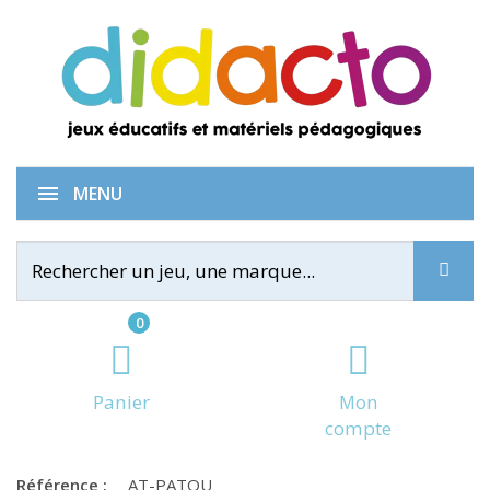
Pas Touche !
MENU
0
Panier
Mon
compte
Référence :
AT-PATOU