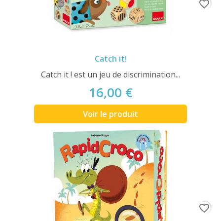
favorite_border
Catch it!
Catch it ! est un jeu de discrimination...
16,00 €
Voir le produit
favorite_border