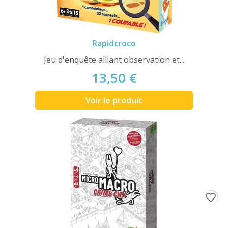
Rapidcroco
Jeu d'enquête alliant observation et...
13,50 €
Voir le produit
favorite_border