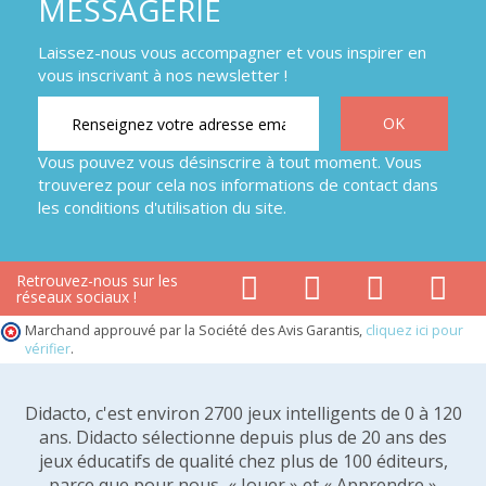
MESSAGERIE
Laissez-nous vous accompagner et vous inspirer en
vous inscrivant à nos newsletter !
Vous pouvez vous désinscrire à tout moment. Vous
trouverez pour cela nos informations de contact dans
les conditions d'utilisation du site.
Retrouvez-nous sur les
réseaux sociaux !
Marchand approuvé par la Société des Avis Garantis,
cliquez ici pour
vérifier
.
Didacto, c'est environ 2700 jeux intelligents de 0 à 120
ans. Didacto sélectionne depuis plus de 20 ans des
jeux éducatifs de qualité chez plus de 100 éditeurs,
parce que pour nous, « Jouer » et « Apprendre »