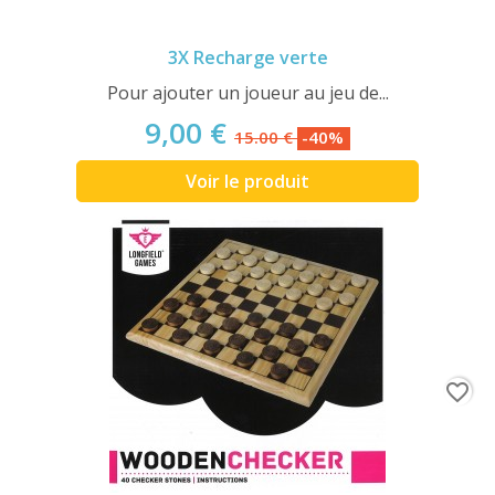
3X Recharge verte
Pour ajouter un joueur au jeu de...
9,00 €
15.00 €
-40%
Voir le produit
favorite_border