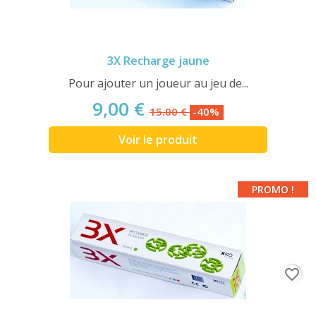
3X Recharge jaune
Pour ajouter un joueur au jeu de...
9,00 €
15.00 €
-40%
Voir le produit
PROMO !
favorite_border