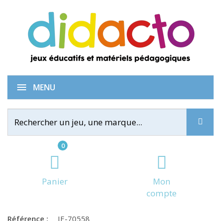
Restart
MENU
0
Panier
Mon
compte
Référence :
IE-70558