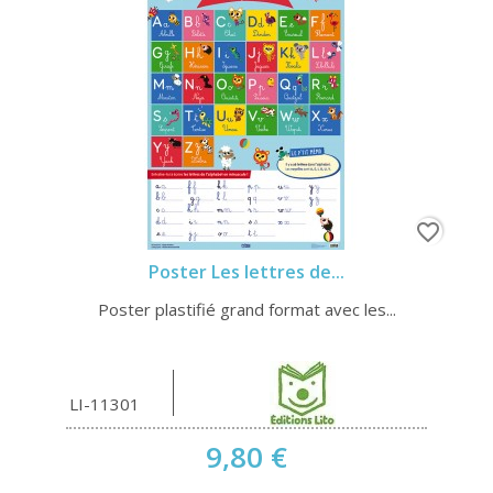
favorite_border
Poster Les lettres de...
Poster plastifié grand format avec les...
LI-11301
9,80 €