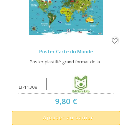
favorite_border
Poster Carte du Monde
Poster plastifié grand format de la...
LI-11308
9,80 €
Ajouter au panier