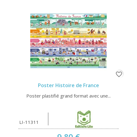
favorite_border
Poster Histoire de France
Poster plastifié grand format avec une...
LI-11311
9,80 €