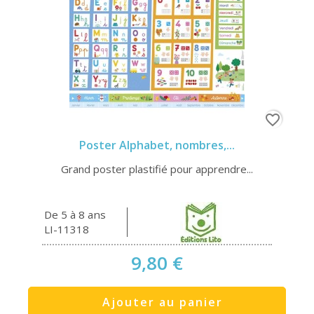
favorite_border
Poster Alphabet, nombres,...
Grand poster plastifié pour apprendre...
De 5 à 8 ans
LI-11318
9,80 €
Ajouter au panier