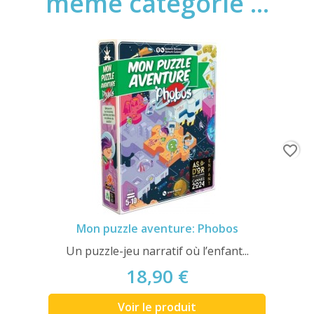
même catégorie ...
favorite_border
Mon puzzle aventure: Phobos
Un puzzle-jeu narratif où l’enfant...
18,90 €
Voir le produit