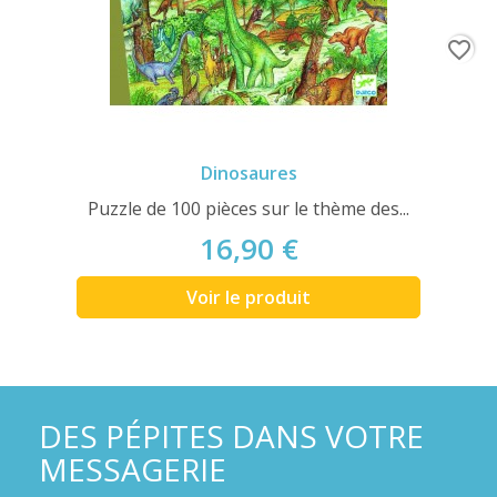
favorite_border
Dinosaures
Puzzle de 100 pièces sur le thème des...
16,90 €
Voir le produit
DES PÉPITES DANS VOTRE
MESSAGERIE