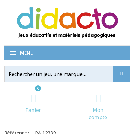
Puzzle 3D Globe
MENU
0
Panier
Mon
compte
Référence :
RA-12339