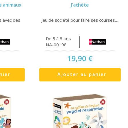
s animaux
J'achète
s avec des
Jeu de société pour faire ses courses,...
De 5 à 8 ans
NA-00198
19,90 €
nier
Ajouter au panier