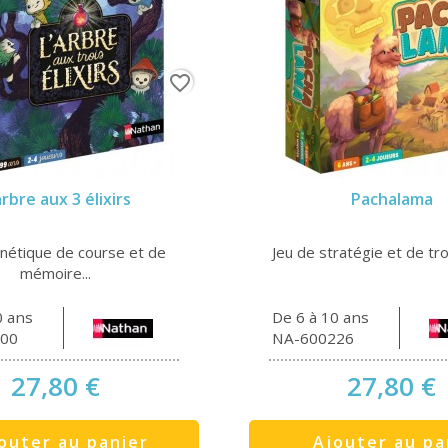
favorite_border
arbre aux 3 élixirs
Pachalama
nétique de course et de
Jeu de stratégie et de troc
mémoire...
0 ans
De 6 à 10 ans
00
NA-600226
27,80 €
27,80 €
outer au panier
Ajouter au pa