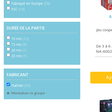
Fabriqué en Europe
(20)
FSC
(13)
A
DURÉE DE LA PARTIE
Jeu coopé
10 mn
(12)
15 mn
(9)
De 3 à 6
20 mn
(1)
NA-6002
25 mn
(1)
FABRICANT
Aj
Nathan
(33)
Réinitialiser ce groupe