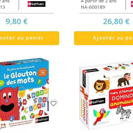
2 ans
À partir de 2 ans
13
NA-600189
9,80 €
26,80 €
outer au panier
Ajouter au pa
favorite_border