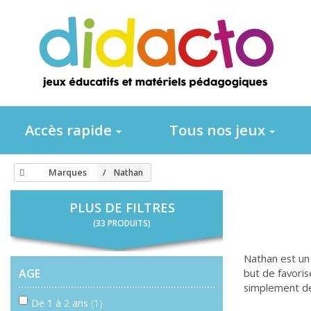
Accès rapide
Tous nos jeux
Marques
Nathan
PLUS DE FILTRES
(33 PRODUITS)
Nathan est un
AGE
but de favoris
simplement de
De 1 à 2 ans
(1)