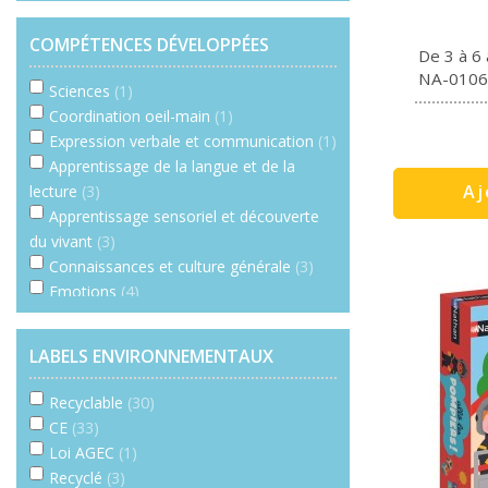
COMPÉTENCES DÉVELOPPÉES
De 3 à 6
NA-0106
Sciences
(1)
Coordination oeil-main
(1)
Expression verbale et communication
(1)
Apprentissage de la langue et de la
Aj
lecture
(3)
Apprentissage sensoriel et découverte
du vivant
(3)
Connaissances et culture générale
(3)
Emotions
(4)
Coopération
(5)
Motricité globale
(1)
LABELS ENVIRONNEMENTAUX
Mémoire
(1)
Trier, associer, comparer
(12)
Recyclable
(30)
Repérage spatial
(5)
CE
(33)
Calcul, algèbre, numération
(2)
Loi AGEC
(1)
Recyclé
(3)