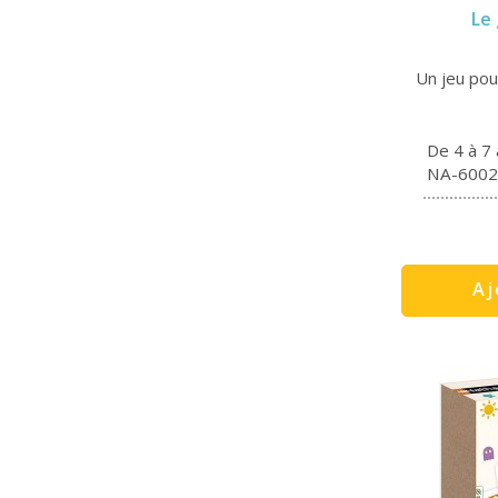
Le
Un jeu pour
De 4 à 7
NA-6002
Aj