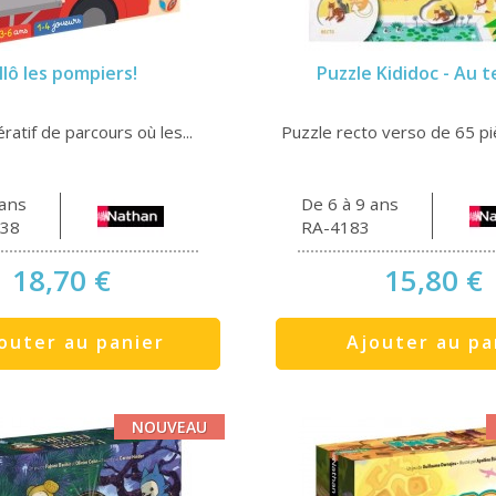
llô les pompiers!
Puzzle Kididoc - Au t
ratif de parcours où les...
Puzzle recto verso de 65 piè
 ans
De 6 à 9 ans
38
RA-4183
18,70 €
15,80 €
outer au panier
Ajouter au pa
NOUVEAU