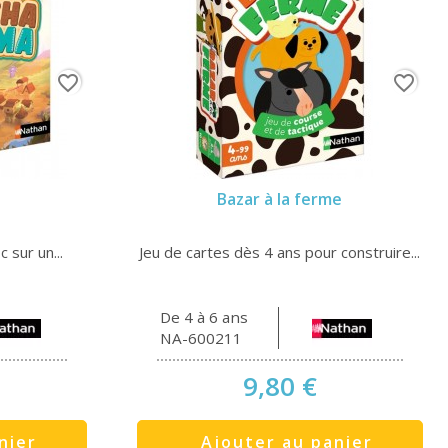
favorite_border
favorite_border
Bazar à la ferme
 sur un...
Jeu de cartes dès 4 ans pour construire...
De 4 à 6 ans
NA-600211
9,80 €
nier
Ajouter au panier