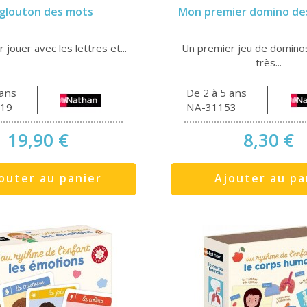
 glouton des mots
Mon premier domino de
 jouer avec les lettres et...
Un premier jeu de domino
très...
 ans
De 2 à 5 ans
19
NA-31153
19,90 €
8,30 €
outer au panier
Ajouter au pa