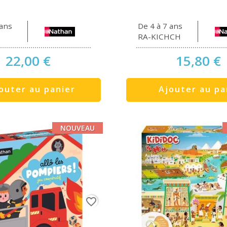
 ans
De 4 à 7 ans
RA-KICHCH
22,00 €
15,80 €
outer au panier
Ajouter au pa
NOUVEAU
favorite_border