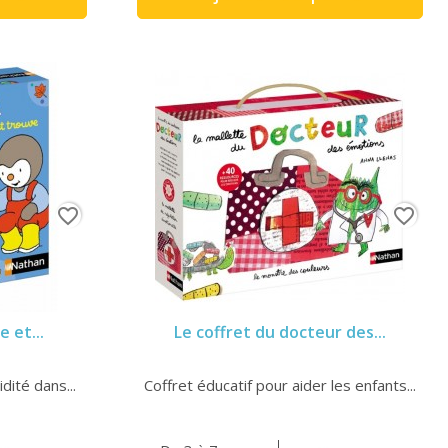
favorite_border
favorite_border
 et...
Le coffret du docteur des...
dité dans...
Coffret éducatif pour aider les enfants...