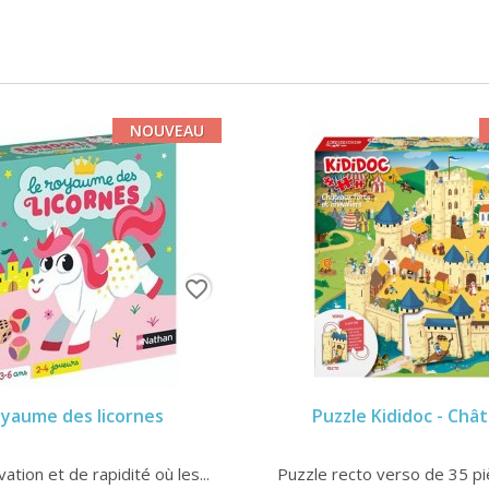
NOUVEAU
favorite_border
oyaume des licornes
Puzzle Kididoc - Chât
ation et de rapidité où les...
Puzzle recto verso de 35 piè