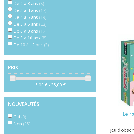
De 2 à 3 ans
(8)
De 3 à 4 ans
(17)
De 4 à 5 ans
(19)
De 5 à 6 ans
(22)
De 6 à 8 ans
(17)
De 8 à 10 ans
(8)
De 10 à 12 ans
(3)
PRIX
5,00 € - 35,00 €
NOUVEAUTÉS
Le r
Oui
(8)
Non
(25)
Jeu d'observ