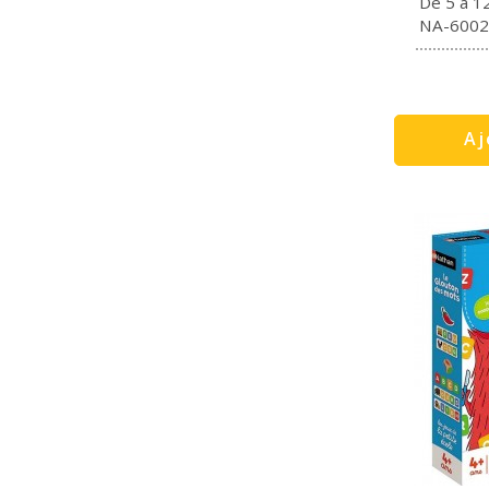
De 5 à 1
NA-6002
Aj