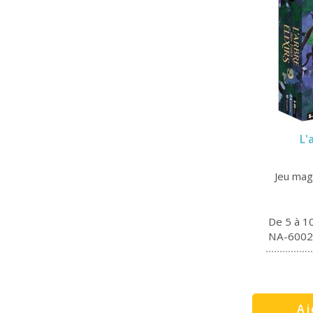
L'
Jeu mag
De 5 à 1
NA-6002
Aj