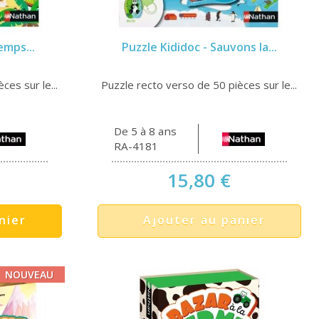
emps...
Puzzle Kididoc - Sauvons la...
ces sur le...
Puzzle recto verso de 50 pièces sur le...
De 5 à 8 ans
RA-4181
15,80 €
nier
Ajouter au panier
NOUVEAU