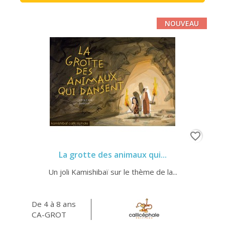
NOUVEAU
favorite_border
La grotte des animaux qui...
Un joli Kamishibaï sur le thème de la...
De 4 à 8 ans
CA-GROT