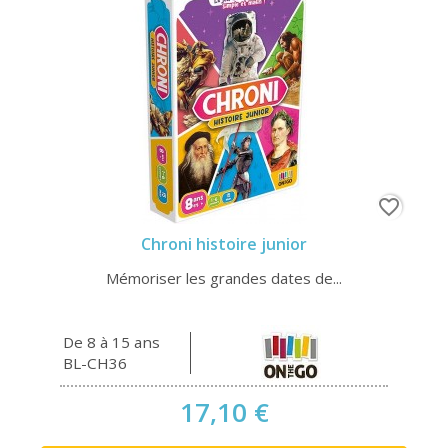
favorite_border
Chroni histoire junior
Mémoriser les grandes dates de...
De 8 à 15 ans
BL-CH36
17,10 €