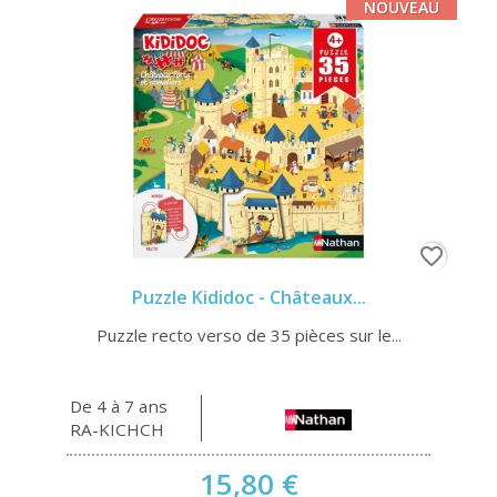
NOUVEAU
favorite_border
Puzzle Kididoc - Châteaux...
Puzzle recto verso de 35 pièces sur le...
De 4 à 7 ans
RA-KICHCH
15,80 €