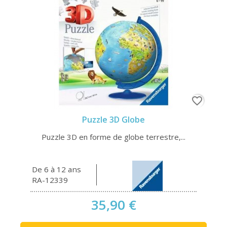
favorite_border
Puzzle 3D Globe
Puzzle 3D en forme de globe terrestre,...
De 6 à 12 ans
RA-12339
35,90 €