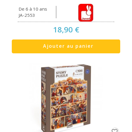
De 6 à 10 ans
JA-2553
18,90 €
Ajouter au panier
favorite_border