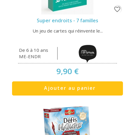
favorite_border
Super endroits - 7 familles
Un jeu de cartes qui réinvente le...
De 6 à 10 ans
ME-ENDR
9,90 €
Ajouter au panier