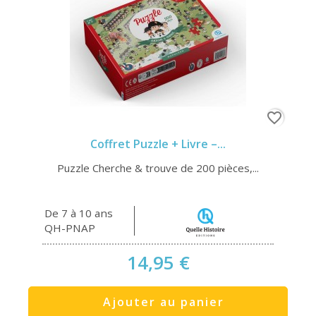
favorite_border
Coffret Puzzle + Livre –...
Puzzle Cherche & trouve de 200 pièces,...
De 7 à 10 ans
QH-PNAP
14,95 €
Ajouter au panier