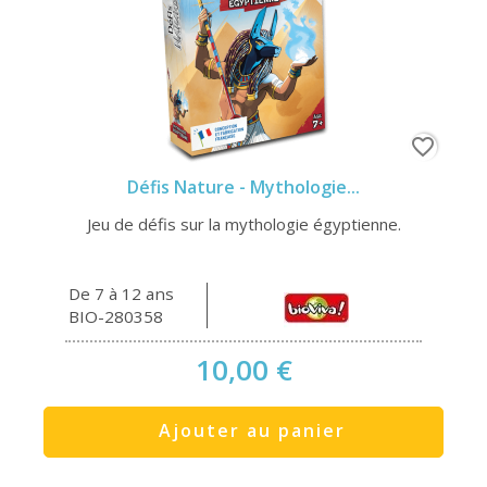
favorite_border
Défis Nature - Mythologie...
Jeu de défis sur la mythologie égyptienne.
De 7 à 12 ans
BIO-280358
10,00 €
Ajouter au panier