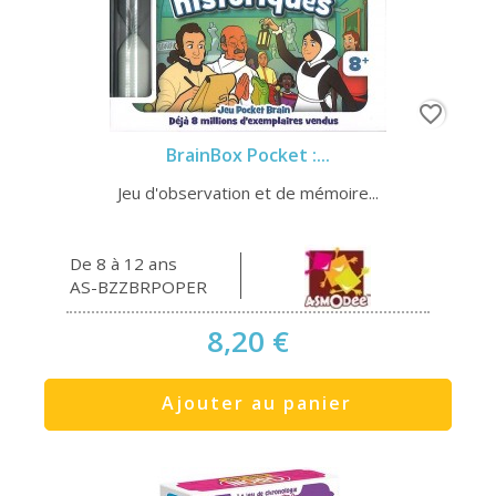
favorite_border
BrainBox Pocket :...
Jeu d'observation et de mémoire...
De 8 à 12 ans
AS-BZZBRPOPER
8,20 €
Ajouter au panier