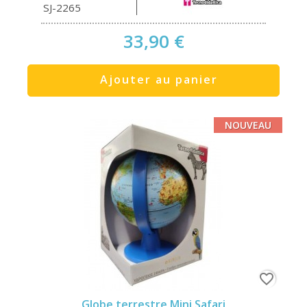
SJ-2265
33,90 €
Ajouter au panier
NOUVEAU
favorite_border
Globe terrestre Mini Safari