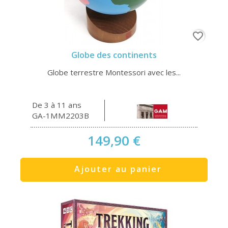
favorite_border
Globe des continents
Globe terrestre Montessori avec les...
De 3 à 11 ans
GA-1MM2203B
149,90 €
Ajouter au panier