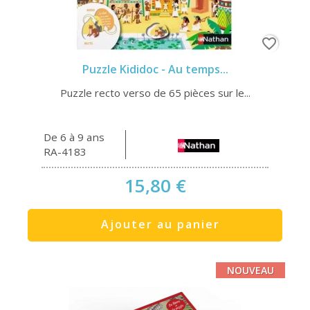
favorite_border
Puzzle Kididoc - Au temps...
Puzzle recto verso de 65 pièces sur le...
De 6 à 9 ans
RA-4183
15,80 €
Ajouter au panier
NOUVEAU