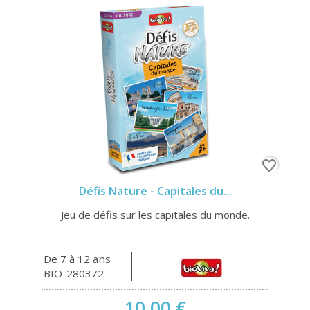
favorite_border
Défis Nature - Capitales du...
Jeu de défis sur les capitales du monde.
De 7 à 12 ans
BIO-280372
10,00 €