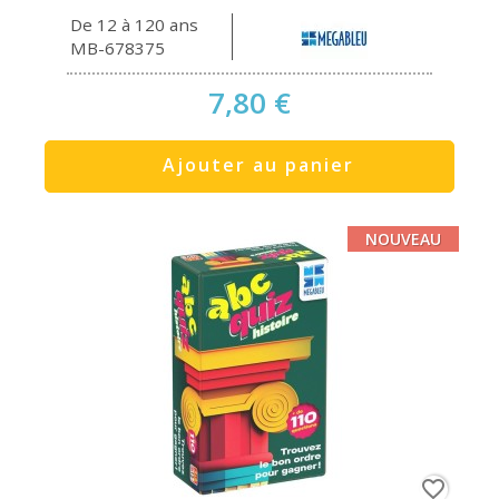
De 12 à 120 ans
MB-678375
7,80 €
Ajouter au panier
NOUVEAU
favorite_border