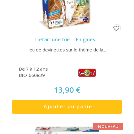
favorite_border
Il était une fois… Enigmes...
Jeu de devinettes sur le thème de la...
De 7 à 12 ans
BIO-660839
13,90 €
Ajouter au panier
NOUVEAU