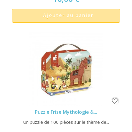
Ajouter au panier
favorite_border
Puzzle Frise Mythologie &...
Un puzzle de 100 pièces sur le thème de...