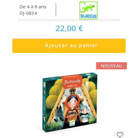
De 4 à 8 ans
DJ-0834
22,00 €
Ajouter au panier
NOUVEAU
favorite_border