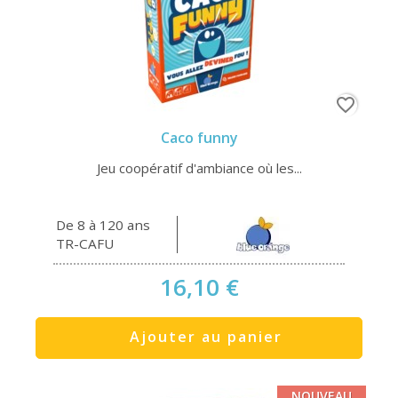
favorite_border
Caco funny
Jeu coopératif d'ambiance où les...
De 8 à 120 ans
TR-CAFU
16,10 €
Ajouter au panier
NOUVEAU