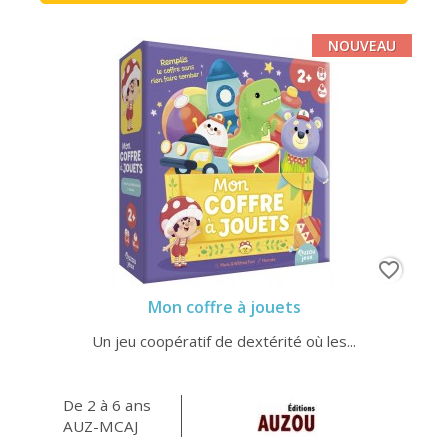
NOUVEAU
favorite_border
Mon coffre à jouets
Un jeu coopératif de dextérité où les...
De 2 à 6 ans
AUZ-MCAJ