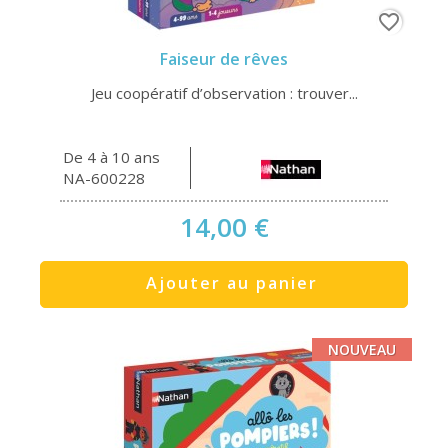
favorite_border
Faiseur de rêves
Jeu coopératif d’observation : trouver...
De 4 à 10 ans
NA-600228
14,00 €
Ajouter au panier
NOUVEAU