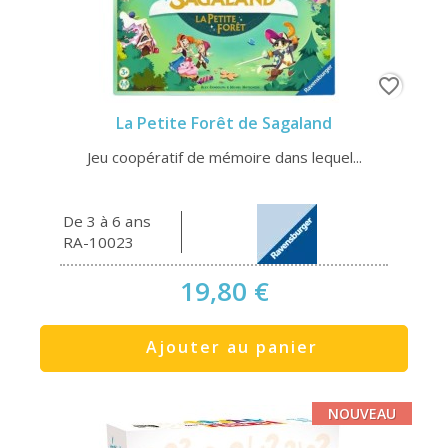
favorite_border
La Petite Forêt de Sagaland
Jeu coopératif de mémoire dans lequel...
De 3 à 6 ans
RA-10023
19,80 €
Ajouter au panier
NOUVEAU