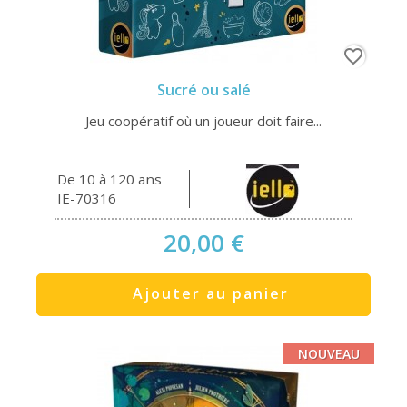
favorite_border
Sucré ou salé
Jeu coopératif où un joueur doit faire...
De 10 à 120 ans
IE-70316
20,00 €
Ajouter au panier
NOUVEAU