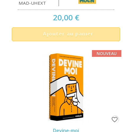
MAD-UHEXT
20,00 €
Ajouter au panier
NOUVEAU
favorite_border
Devine-moi