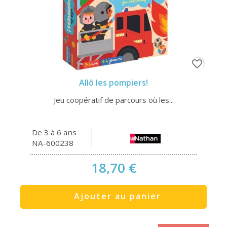
favorite_border
Allô les pompiers!
Jeu coopératif de parcours où les...
De 3 à 6 ans
NA-600238
18,70 €
Ajouter au panier