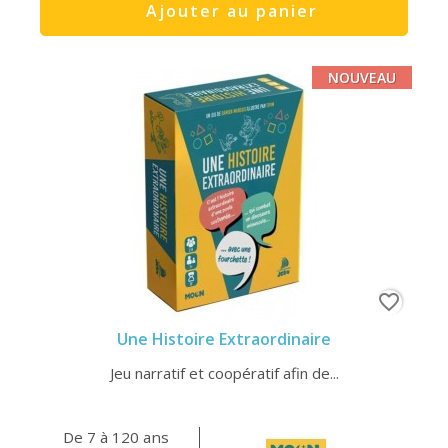
Ajouter au panier
NOUVEAU
favorite_border
Une Histoire Extraordinaire
Jeu narratif et coopératif afin de...
De 7 à 120 ans