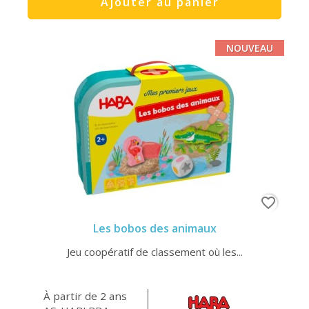
Ajouter au panier
NOUVEAU
favorite_border
Les bobos des animaux
Jeu coopératif de classement où les...
À partir de 2 ans