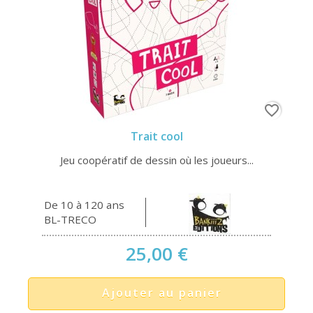
favorite_border
Trait cool
Jeu coopératif de dessin où les joueurs...
De 10 à 120 ans
BL-TRECO
25,00 €
Ajouter au panier