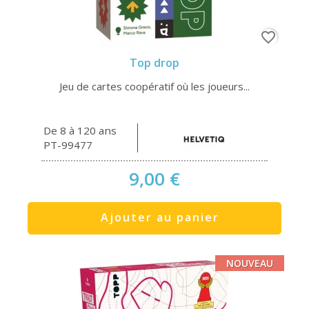
favorite_border
Top drop
Jeu de cartes coopératif où les joueurs...
De 8 à 120 ans
PT-99477
9,00 €
Ajouter au panier
NOUVEAU