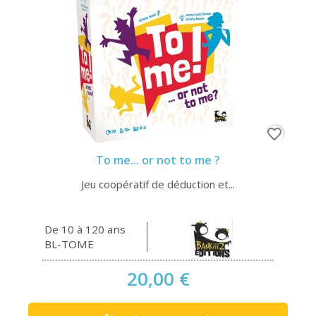
favorite_border
To me... or not to me ?
Jeu coopératif de déduction et...
De 10 à 120 ans
BL-TOME
20,00 €