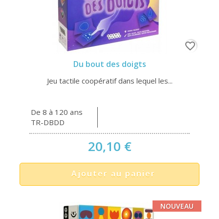
favorite_border
Du bout des doigts
Jeu tactile coopératif dans lequel les...
De 8 à 120 ans
TR-DBDD
20,10 €
Ajouter au panier
NOUVEAU