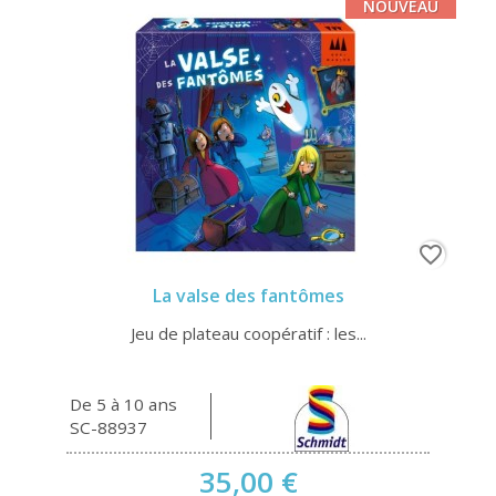
NOUVEAU
favorite_border
La valse des fantômes
Jeu de plateau coopératif : les...
De 5 à 10 ans
SC-88937
35,00 €