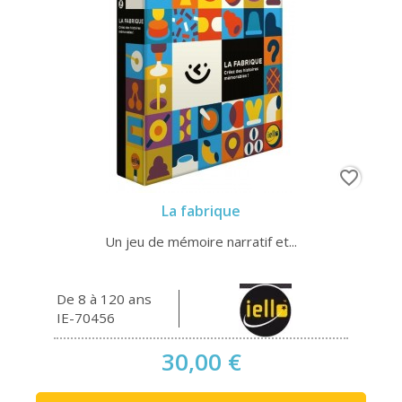
favorite_border
La fabrique
Un jeu de mémoire narratif et...
De 8 à 120 ans
IE-70456
30,00 €