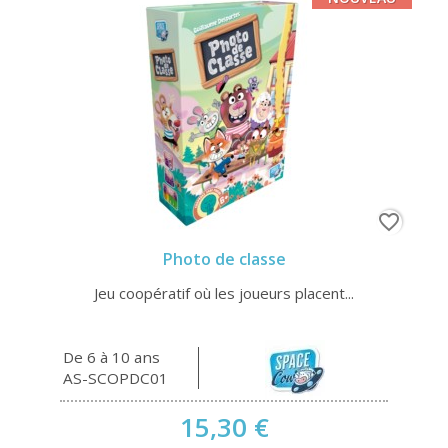
favorite_border
Photo de classe
Jeu coopératif où les joueurs placent...
De 6 à 10 ans
AS-SCOPDC01
15,30 €