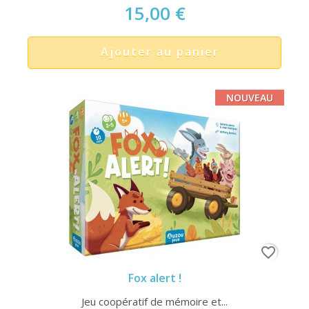
15,00 €
Ajouter au panier
NOUVEAU
favorite_border
Fox alert !
Jeu coopératif de mémoire et...