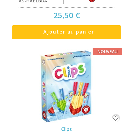
AS-HABLBDA
25,50 €
Ajouter au panier
NOUVEAU
favorite_border
Clips