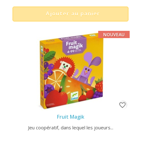
Ajouter au panier
NOUVEAU
favorite_border
Fruit Magik
Jeu coopératif, dans lequel les joueurs...