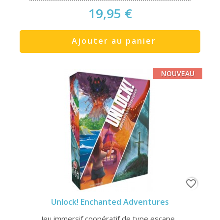
19,95 €
Ajouter au panier
NOUVEAU
favorite_border
Unlock! Enchanted Adventures
Jeu immersif coopératif de type escape...