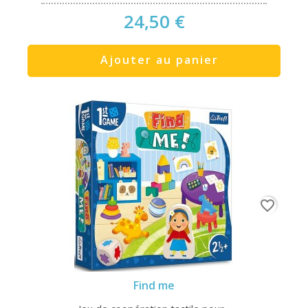
24,50 €
Ajouter au panier
favorite_border
Find me