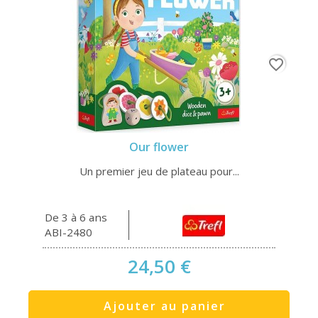
favorite_border
Our flower
Un premier jeu de plateau pour...
De 3 à 6 ans
ABI-2480
24,50 €
Ajouter au panier