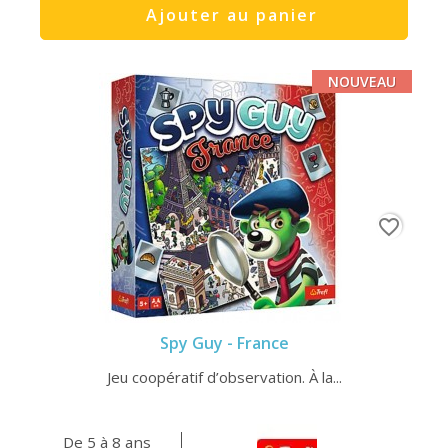
Ajouter au panier
NOUVEAU
favorite_border
Spy Guy - France
Jeu coopératif d’observation. À la...
De 5 à 8 ans