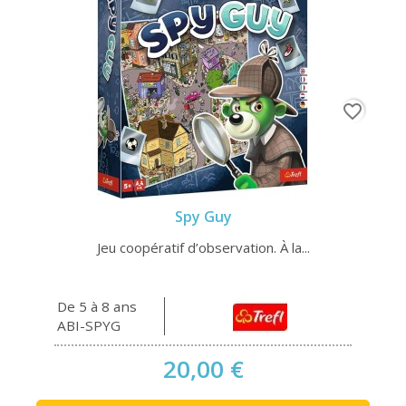
favorite_border
Spy Guy
Jeu coopératif d’observation. À la...
De 5 à 8 ans
ABI-SPYG
20,00 €