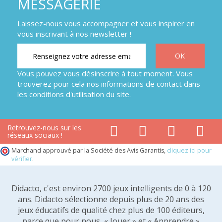
MESSAGERIE
Laissez-nous vous accompagner et vous inspirer en
vous inscrivant à nos newsletter !
Vous pouvez vous désinscrire à tout moment. Vous
trouverez pour cela nos informations de contact dans
les conditions d'utilisation du site.
Retrouvez-nous sur les
réseaux sociaux !
Marchand approuvé par la Société des Avis Garantis,
cliquez ici pour
vérifier
.
Didacto, c'est environ 2700 jeux intelligents de 0 à 120
ans. Didacto sélectionne depuis plus de 20 ans des
jeux éducatifs de qualité chez plus de 100 éditeurs,
parce que pour nous, « Jouer » et « Apprendre »