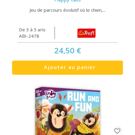
Jeu de parcours évolutif où le chien,...
De 3 à 5 ans
ABI-2478
24,50 €
Ajouter au panier
favorite_border