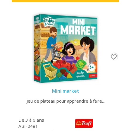
favorite_border
Mini market
Jeu de plateau pour apprendre à faire...
De 3 à 6 ans
ABI-2481