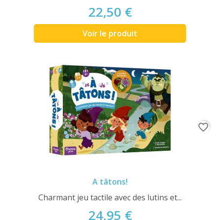
22,50 €
Voir le produit
favorite_border
A tâtons!
Charmant jeu tactile avec des lutins et...
24,95 €