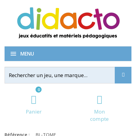
To me... or not to me ?
MENU
0
Panier
Mon
compte
Référence :
BL-TOME