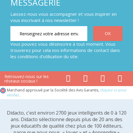
MESSAGERIE
Laissez-nous vous accompagner et vous inspirer en
vous inscrivant à nos newsletter !
Vous pouvez vous désinscrire à tout moment. Vous
trouverez pour cela nos informations de contact dans
les conditions d'utilisation du site.
Retrouvez-nous sur les
réseaux sociaux !
Marchand approuvé par la Société des Avis Garantis,
cliquez ici pour
vérifier
.
Didacto, c'est environ 2700 jeux intelligents de 0 à 120
ans. Didacto sélectionne depuis plus de 20 ans des
jeux éducatifs de qualité chez plus de 100 éditeurs,
parce que pour nous, « Jouer » et « Apprendre »