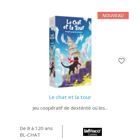
NOUVEAU
favorite_border
Le chat et la tour
Jeu coopératif de dextérité où les...
De 8 à 120 ans
BL-CHAT