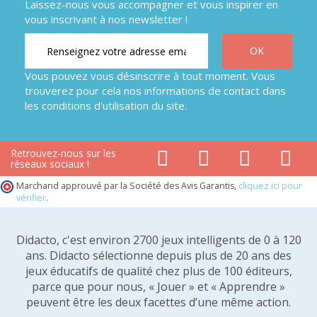
Laissez-nous vous accompagner et vous inspirer en
vous inscrivant à nos newsletter !
Vous pouvez vous désinscrire à tout moment. Vous
trouverez pour cela nos informations de contact dans
les conditions d'utilisation du site.
Retrouvez-nous sur les
réseaux sociaux !
Marchand approuvé par la Société des Avis Garantis,
cliquez ici pour
vérifier
.
Didacto, c'est environ 2700 jeux intelligents de 0 à 120
ans. Didacto sélectionne depuis plus de 20 ans des
jeux éducatifs de qualité chez plus de 100 éditeurs,
parce que pour nous, « Jouer » et « Apprendre »
peuvent être les deux facettes d’une même action.