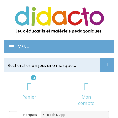
MENU
0
Panier
Mon
compte
Marques
Book N App