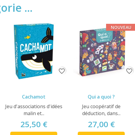
rie ...
NOUVEAU
favorite_border
favorite_border
Cachamot
Qui a quoi ?
Jeu d'associations d'idées
Jeu coopératif de
malin et...
déduction, dans...
25,50 €
27,00 €