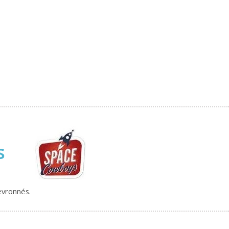
ys
evronnés.