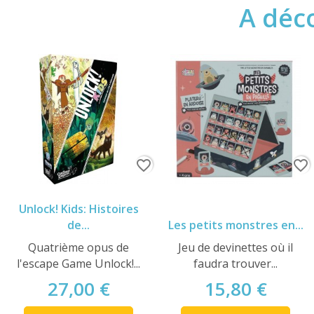
A déco
favorite_border
favorite_border
Unlock! Kids: Histoires
de...
Les petits monstres en...
Quatrième opus de
Jeu de devinettes où il
l'escape Game Unlock!...
faudra trouver...
27,00 €
15,80 €