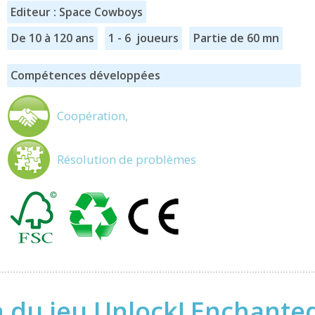
Editeur : Space Cowboys
De 10 à 120 ans
1 - 6 joueurs
Partie de 60 mn
Compétences développées
Coopération,
Résolution de problèmes
n du jeu Unlock! Enchante