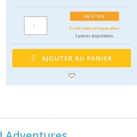
EN STOCK
Il n'en reste presque plus !
3
pièces disponibles.
AJOUTER AU PANIER
favorite_border
d Adventures