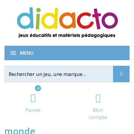
Poster Les drapeaux du
MENU
0
Panier
Mon
compte
monde