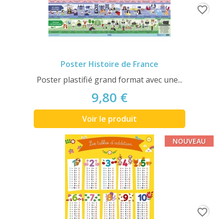
favorite_border
Poster Histoire de France
Poster plastifié grand format avec une...
9,80 €
Voir le produit
NOUVEAU
favorite_border