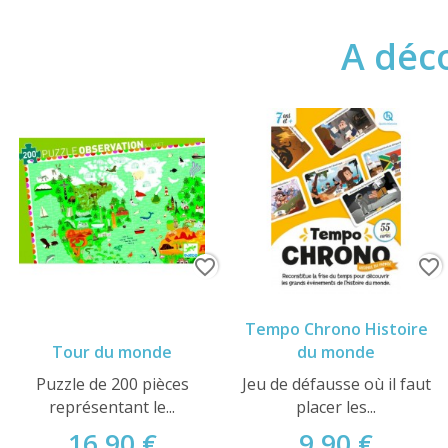
A déco
favorite_border
favorite_border
Tempo Chrono Histoire
Tour du monde
du monde
Puzzle de 200 pièces
Jeu de défausse où il faut
représentant le...
placer les...
16,90 €
9,90 €