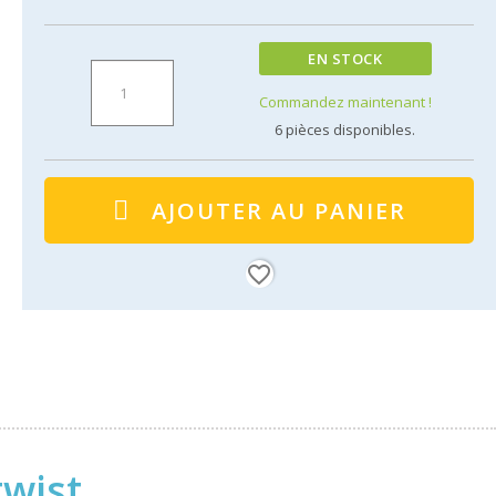
EN STOCK
Commandez maintenant !
6
pièces disponibles.
AJOUTER AU PANIER
favorite_border
twist