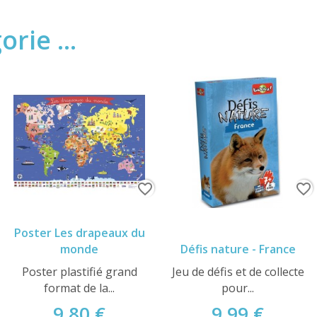
rie ...
favorite_border
favorite_border
Poster Les drapeaux du
monde
Défis nature - France
Poster plastifié grand
Jeu de défis et de collecte
format de la...
pour...
9,80 €
9,99 €