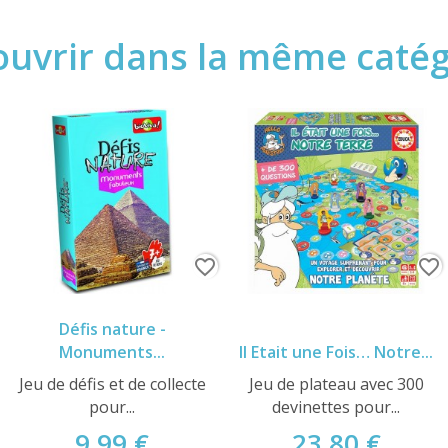
uvrir dans la même catégo
favorite_border
favorite_border
Défis nature -
Monuments...
Il Etait une Fois… Notre...
Jeu de défis et de collecte
Jeu de plateau avec 300
pour...
devinettes pour...
9,99 €
23,80 €