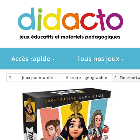
Accès rapide
Tous nos jeux
Jeux par matière
Histoire - géographie
Timeline tw