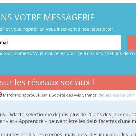
ANS VOTRE MESSAGERIE
 et vous inspirer en vous inscrivant à nos newsletter !
à tout moment. Vous trouverez pour cela nos informations de con
ur les réseaux sociaux !
Marchand approuvé par la Société des Avis Garantis,
cliquez ici pour vérifi
 ans. Didacto sélectionne depuis plus de 20 ans des jeux éduca
er » et « Apprendre » peuvent être les deux facettes d’une 
our les écoles, les crèches, mais aussi des jeux pour les lud