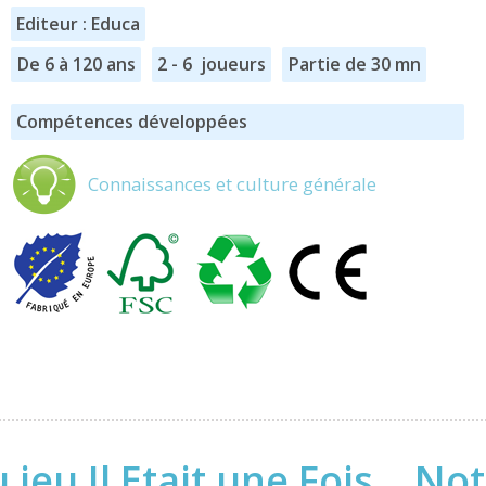
Editeur : Educa
De 6 à 120 ans
2 - 6 joueurs
Partie de 30 mn
Compétences développées
Connaissances et culture générale
jeu Il Etait une Fois… Not