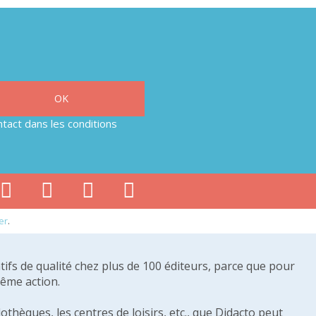
tact dans les conditions
er
.
tifs de qualité chez plus de 100 éditeurs, parce que pour
même action.
othèques, les centres de loisirs, etc., que Didacto peut