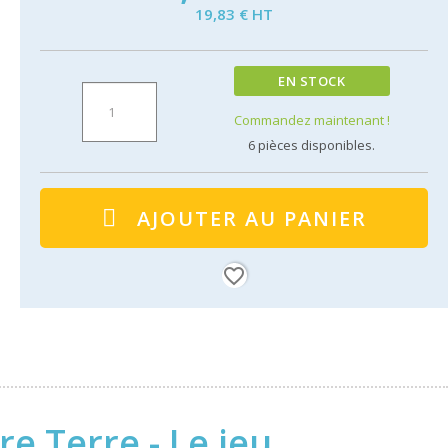
19,83 € HT
EN STOCK
Commandez maintenant !
6
pièces disponibles.
AJOUTER AU PANIER
favorite_border
re Terre - Le jeu