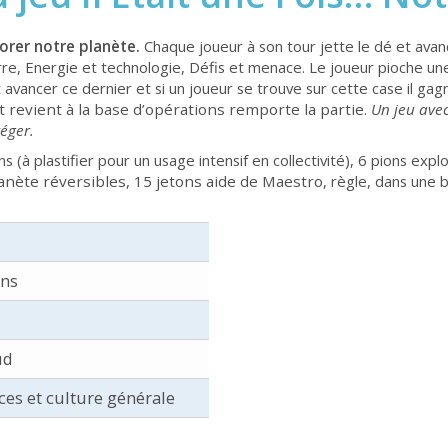
orer notre planète.
Chaque joueur à son tour jette le dé et ava
rre, Energie et technologie, Défis et menace. Le joueur pioche u
t avancer ce dernier et si un joueur se trouve sur cette case il gag
 revient à la base d’opérations remporte la partie.
Un jeu ave
éger.
 (à plastifier pour un usage intensif en collectivité), 6 pions expl
lanète réversibles, 15 jetons aide de Maestro
, règle, dans une 
ans
ud
es et culture générale