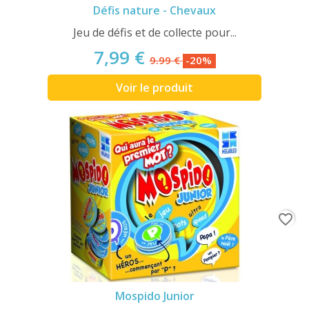
Défis nature - Chevaux
Jeu de défis et de collecte pour...
7,99 €
9.99 €
-20%
Voir le produit
favorite_border
Mospido Junior