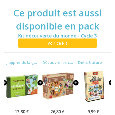
Ce produit est aussi
disponible en pack
Kit découverte du monde - Cycle 3
Voir ce kit
 et Pays
J'apprends la géographie en jouant
Découvre les continents du monde
Défis Nature - Pays du monde
13,80 €
26,80 €
9,99 €