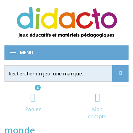
Défis Nature - Pays du
MENU
0
Panier
Mon
compte
monde