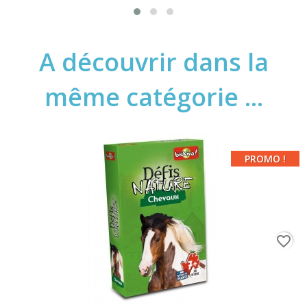
A découvrir dans la
même catégorie ...
PROMO !
favorite_border