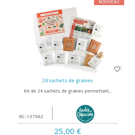
NOUVEAU
favorite_border
24 sachets de graines
Kit de 24 sachets de graines permettant...
RC-137562
25,00 €