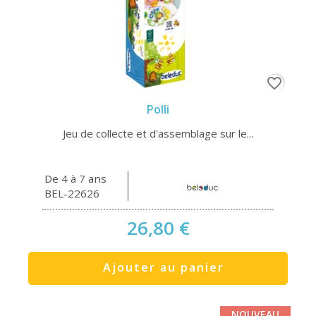
favorite_border
Polli
Jeu de collecte et d'assemblage sur le...
De 4 à 7 ans
BEL-22626
26,80 €
Ajouter au panier
NOUVEAU