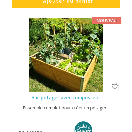
Ajouter au panier
NOUVEAU
favorite_border
Bac potager avec composteur
Ensemble complet pour créer un potager...