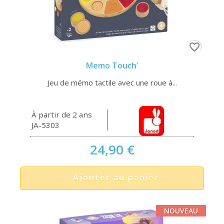
favorite_border
Memo Touch'
Jeu de mémo tactile avec une roue à...
À partir de 2 ans
JA-5303
24,90 €
Ajouter au panier
NOUVEAU