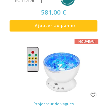
RC-142176
581,00 €
Ajouter au panier
NOUVEAU
favorite_border
Projecteur de vagues