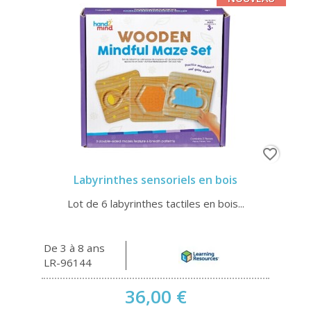
favorite_border
Labyrinthes sensoriels en bois
Lot de 6 labyrinthes tactiles en bois...
De 3 à 8 ans
LR-96144
36,00 €