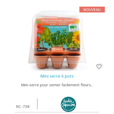
NOUVEAU
favorite_border
Mini serre 6 pots
Mini-serre pour semer facilement fleurs...
RC-738