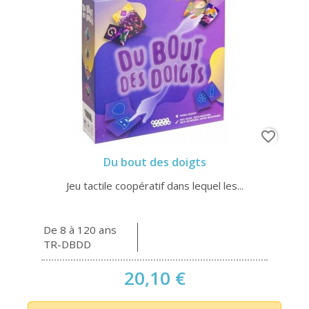
favorite_border
Du bout des doigts
Jeu tactile coopératif dans lequel les...
De 8 à 120 ans
TR-DBDD
20,10 €