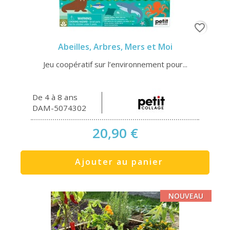
favorite_border
Abeilles, Arbres, Mers et Moi
Jeu coopératif sur l’environnement pour...
De 4 à 8 ans
DAM-5074302
20,90 €
Ajouter au panier
NOUVEAU