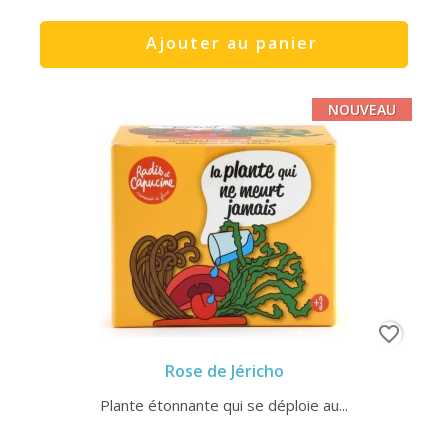
Ajouter au panier
NOUVEAU
favorite_border
Rose de Jéricho
Plante étonnante qui se déploie au...