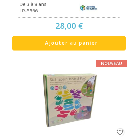
De 3 à 8 ans
LR-5566
28,00 €
Ajouter au panier
NOUVEAU
favorite_border