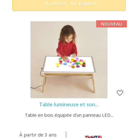
Ajouter au panier
NOUVEAU
favorite_border
Table lumineuse et son...
Table en bois équipée d’un panneau LED...
À partir de 3 ans