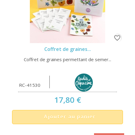
favorite_border
Coffret de graines...
Coffret de graines permettant de semer...
RC-41530
17,80 €
Ajouter au panier