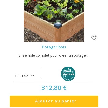
favorite_border
Potager bois
Ensemble complet pour créer un potager...
RC-142175
312,80 €
Ajouter au panier