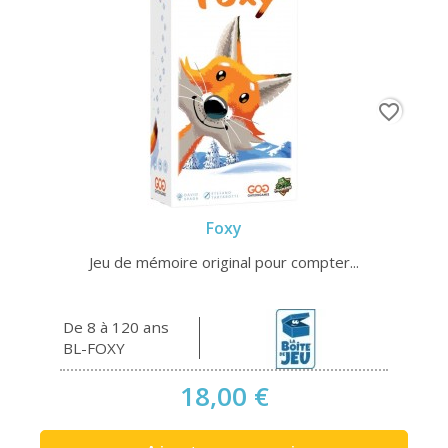
favorite_border
Foxy
Jeu de mémoire original pour compter...
De 8 à 120 ans
BL-FOXY
18,00 €