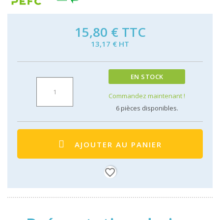
15,80 €
TTC
13,17 € HT
EN STOCK
Commandez maintenant !
6
pièces disponibles.
AJOUTER AU PANIER
favorite_border