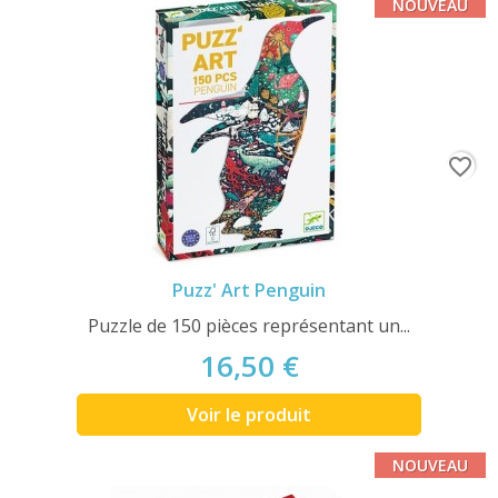
NOUVEAU
favorite_border
Puzz' Art Penguin
Puzzle de 150 pièces représentant un...
16,50 €
Voir le produit
NOUVEAU