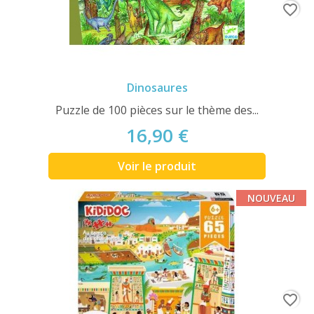
favorite_border
Dinosaures
Puzzle de 100 pièces sur le thème des...
16,90 €
Voir le produit
NOUVEAU
favorite_border