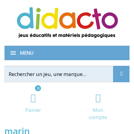
Educativ' puzzle Monde
MENU
0
Panier
Mon
compte
marin