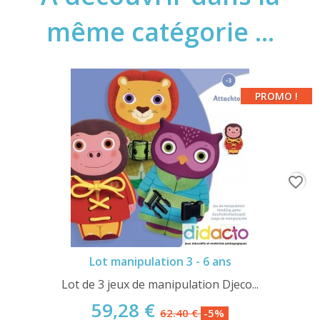
même catégorie ...
PROMO !
favorite_border
Lot manipulation 3 - 6 ans
Lot de 3 jeux de manipulation Djeco...
59,28 €
62.40 €
-5%