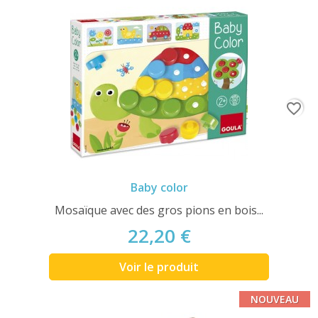
favorite_border
Baby color
Mosaïque avec des gros pions en bois...
22,20 €
Voir le produit
NOUVEAU