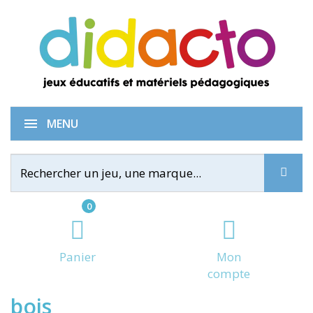
Lot de 6 grandes pinces en
MENU
0
Panier
Mon
compte
bois