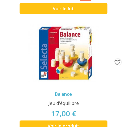
Voir le lot
favorite_border
Balance
Jeu d'équilibre
17,00 €
Voir le produit