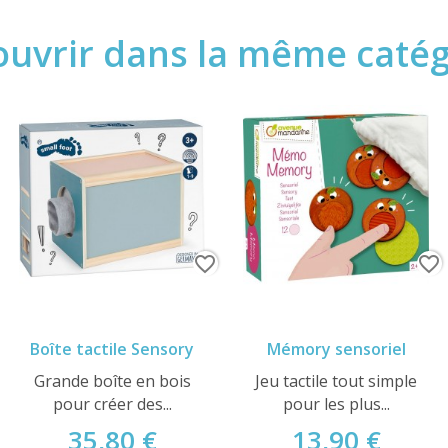
uvrir dans la même catégo
favorite_border
favorite_border
Boîte tactile Sensory
Mémory sensoriel
Grande boîte en bois
Jeu tactile tout simple
pour créer des...
pour les plus...
35,80 €
13,90 €