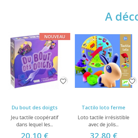
A déco
NOUVEAU
favorite_border
favorite_border
Du bout des doigts
Tactilo loto ferme
Jeu tactile coopératif
Loto tactile irrésistible
dans lequel les...
avec de jolis...
20,10 €
32,80 €