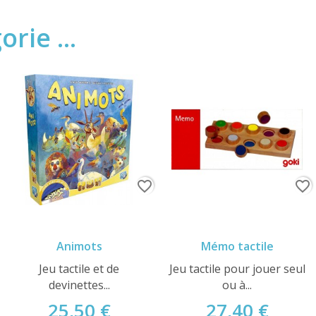
rie ...
favorite_border
favorite_border
Animots
Mémo tactile
Jeu tactile et de
Jeu tactile pour jouer seul
devinettes...
ou à...
25,50 €
27,40 €