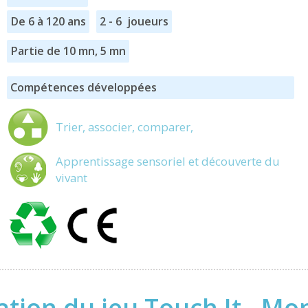
De 6 à 120 ans
2 - 6 joueurs
Partie de 10 mn, 5 mn
Compétences développées
Trier, associer, comparer,
Apprentissage sensoriel et découverte du
vivant
ation du jeu Touch It - M