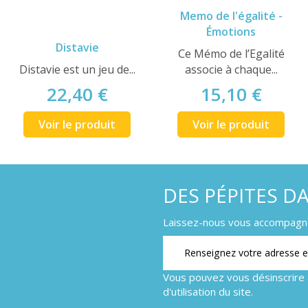
Memo de l'égalité -
Émotions
Distavie
Ce Mémo de l’Egalité
Distavie est un jeu de...
associe à chaque...
22,40 €
15,10 €
Voir le produit
Voir le produit
DES PÉPITES D
Laissez-nous vous accompagner
Vous pouvez vous désinscrire 
d'utilisation du site.