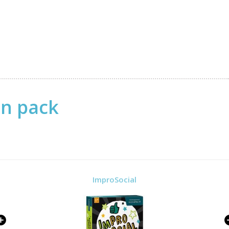
en pack
ImproSocial