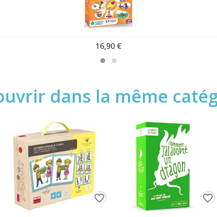
16,90 €
uvrir dans la même catégo
favorite_border
favorite_border