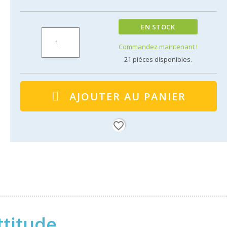
EN STOCK
Commandez maintenant !
21
pièces disponibles.
AJOUTER AU PANIER
favorite_border
ttitude