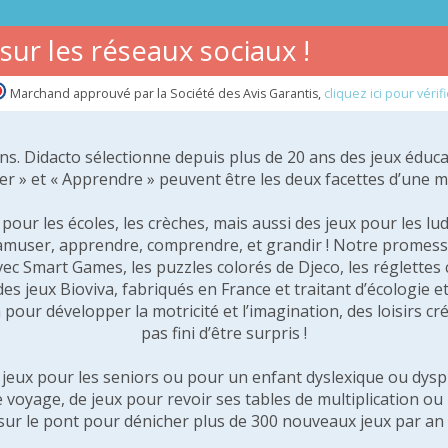
ur les réseaux sociaux !
Marchand approuvé par la Société des Avis Garantis,
cliquez ici pour vérifi
 ans. Didacto sélectionne depuis plus de 20 ans des jeux éduca
er » et « Apprendre » peuvent être les deux facettes d’une 
our les écoles, les crèches, mais aussi des jeux pour les lud
amuser, apprendre, comprendre, et grandir ! Notre promesse 
vec Smart Games, les puzzles colorés de Djeco, les réglette
 des jeux Bioviva, fabriqués en France et traitant d’écologi
pour développer la motricité et l’imagination, des loisirs créa
pas fini d’être surpris !
e jeux pour les seniors ou pour un enfant dyslexique ou dysp
e voyage, de jeux pour revoir ses tables de multiplication o
sur le pont pour dénicher plus de 300 nouveaux jeux par an 