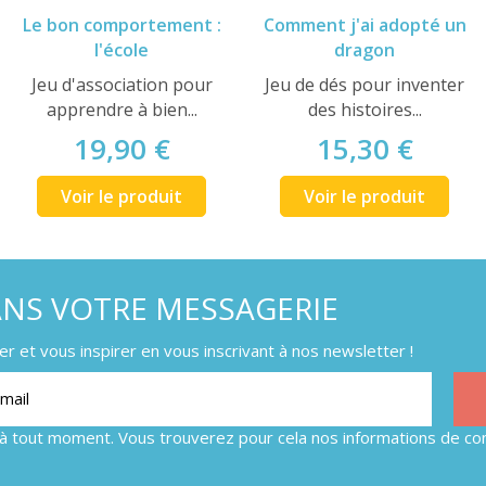
Le bon comportement :
Comment j'ai adopté un
l'école
dragon
Jeu d'association pour
Jeu de dés pour inventer
apprendre à bien...
des histoires...
19,90 €
15,30 €
Voir le produit
Voir le produit
ANS VOTRE MESSAGERIE
 et vous inspirer en vous inscrivant à nos newsletter !
à tout moment. Vous trouverez pour cela nos informations de con