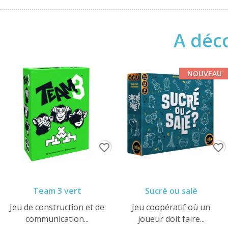
A déco
NOUVEAU
favorite_border
favorite_border
Team 3 vert
Sucré ou salé
Jeu de construction et de
Jeu coopératif où un
communication...
joueur doit faire...