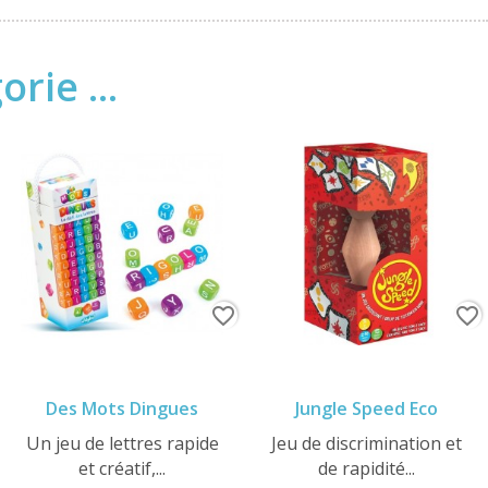
rie ...
favorite_border
favorite_border
Des Mots Dingues
Jungle Speed Eco
Un jeu de lettres rapide
Jeu de discrimination et
et créatif,...
de rapidité...