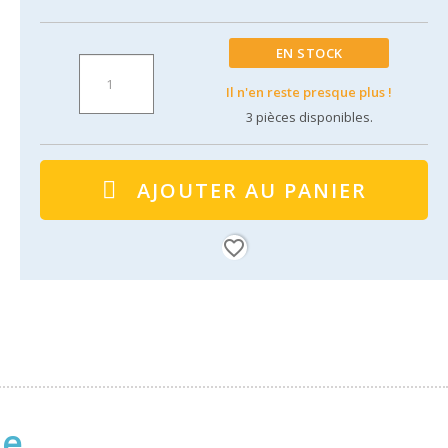
EN STOCK
Il n'en reste presque plus !
3
pièces disponibles.
AJOUTER AU PANIER
favorite_border
ne