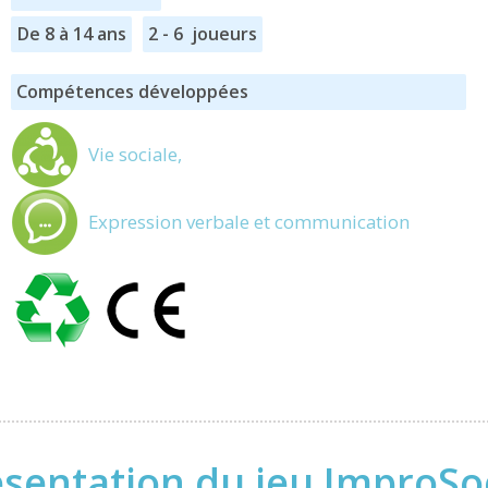
De 8 à 14 ans
2 - 6 joueurs
Compétences développées
Vie sociale,
Expression verbale et communication
sentation du jeu ImproSo