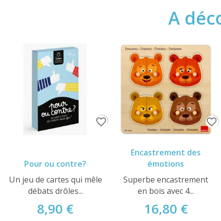
A déco
favorite_border
favorite_border
Encastrement des
Pour ou contre?
émotions
Un jeu de cartes qui mêle
Superbe encastrement
débats drôles...
en bois avec 4...
8,90 €
16,80 €