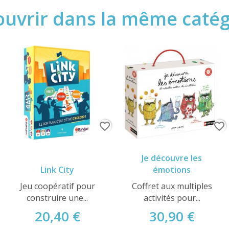
uvrir dans la même catégo
favorite_border
favorite_border
Je découvre les
Link City
émotions
Jeu coopératif pour
Coffret aux multiples
construire une...
activités pour...
20,40 €
30,90 €