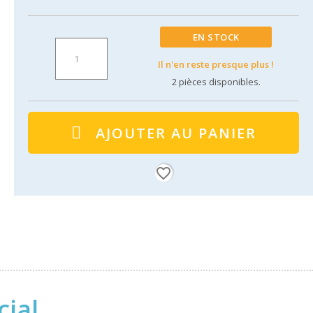
EN STOCK
Il n'en reste presque plus !
2
pièces disponibles.
AJOUTER AU PANIER
favorite_border
cial