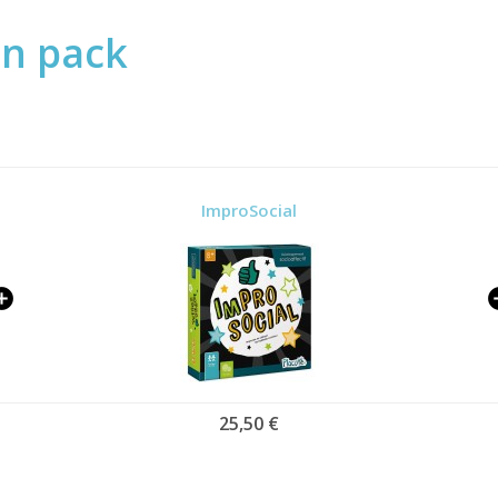
en pack
ImproSocial
25,50 €