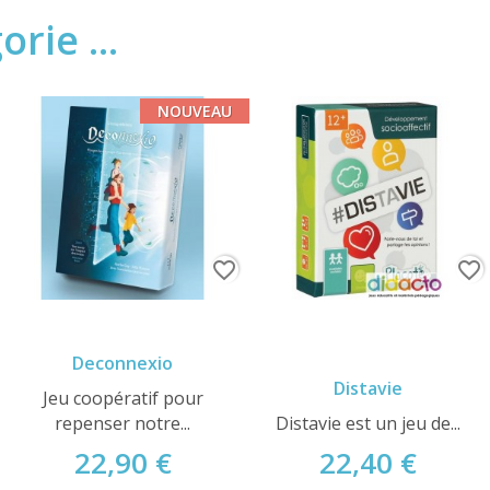
rie ...
NOUVEAU
favorite_border
favorite_border
Deconnexio
Distavie
Jeu coopératif pour
repenser notre...
Distavie est un jeu de...
22,90 €
22,40 €