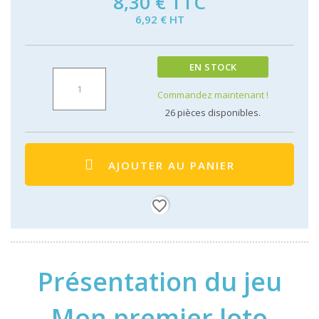
8,30 €
TTC
6,92 € HT
EN STOCK
Commandez maintenant !
26
pièces disponibles.
AJOUTER AU PANIER
favorite_border
Présentation du jeu
Mon premier loto