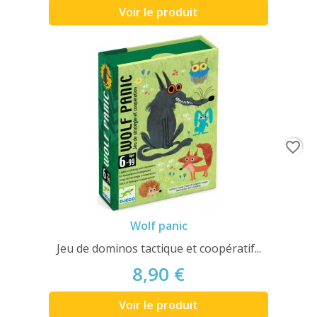
Voir le produit
favorite_border
Wolf panic
Jeu de dominos tactique et coopératif...
8,90 €
Voir le produit