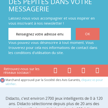
DES PÉPITES DANS VOTRE
MESSAGERIE
Laissez-nous vous accompagner et vous inspirer en
vous inscrivant à nos newsletter !
Vous pouvez vous désinscrire à tout moment. Vous
trouverez pour cela nos informations de contact dans
les conditions d'utilisation du site.
Retrouvez-nous sur les
réseaux sociaux !
Marchand approuvé par la Société des Avis Garantis,
cliquez ici pour
vérifier
.
Didacto, c'est environ 2700 jeux intelligents de 0 à 120
ans. Didacto sélectionne depuis plus de 20 ans des