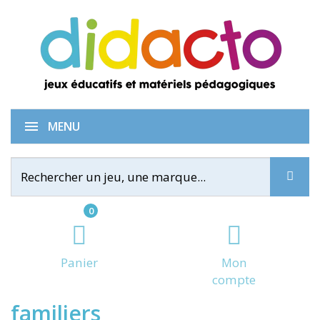
Mon premier loto animaux
MENU
0
Panier
Mon
compte
familiers