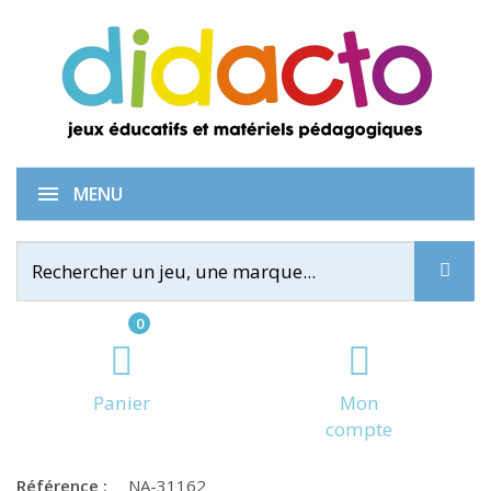
Plouf les pingouins
MENU
0
Panier
Mon
compte
Référence :
NA-31162