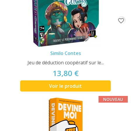
favorite_border
Similo Contes
Jeu de déduction coopératif sur le...
13,80 €
Voir le produit
NOUVEAU