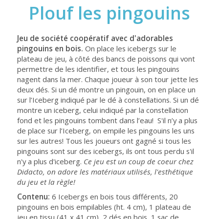
Plouf les pingouins
Jeu de société coopéra
tif avec d'adorables
pingouins en bois.
On place les icebergs sur le
plateau de jeu, à côté des bancs de poissons qui vont
permettre de les identifier, et tous les pingouins
nagent dans la mer. Chaque joueur à son tour jette les
deux dés. Si un dé montre un pingouin, on en place un
sur l’Iceberg indiqué par le dé à constellations. Si un dé
montre un iceberg, celui indiqué par la constellation
fond et les pingouins tombent dans l’eau! S'il n’y a plus
de place sur l’Iceberg, on empile les pingouins les uns
sur les autres! Tous les joueurs ont gagné si tous les
pingouins sont sur des icebergs, ils ont tous perdu s'il
n'y a plus d'iceberg.
Ce jeu est un coup de coeur chez
Didacto, on adore les matériaux utilisés, l'esthétique
du jeu et la règle!
Contenu:
6 Icebergs en bois tous différents, 20
pingouins en bois empilables (ht. 4 cm), 1 plateau de
jeu en tissu (41 x 41 cm), 2 dés en bois, 1 sac de