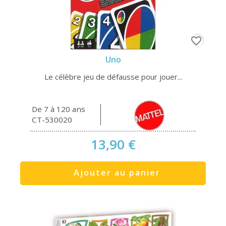
favorite_border
Uno
Le célèbre jeu de défausse pour jouer...
De 7 à 120 ans
CT-530020
13,90 €
Ajouter au panier