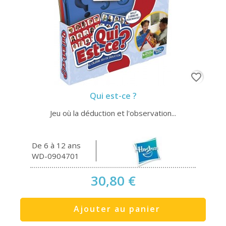
favorite_border
Qui est-ce ?
Jeu où la déduction et l'observation...
De 6 à 12 ans
WD-0904701
30,80 €
Ajouter au panier