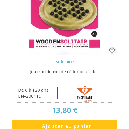
favorite_border
Solitaire
Jeu traditionnel de réflexion et de...
De 6 à 120 ans
EN-200119
13,80 €
Ajouter au panier