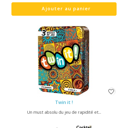
Ajouter au panier
favorite_border
Twin it !
Un must absolu du jeu de rapidité et...