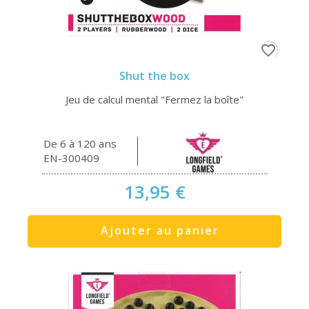
favorite_border
Shut the box
Jeu de calcul mental "Fermez la boîte"
De 6 à 120 ans
EN-300409
13,95 €
Ajouter au panier