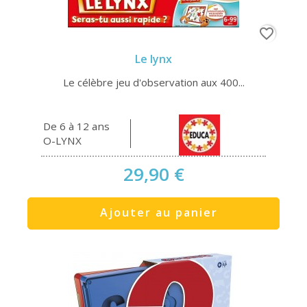
favorite_border
Le lynx
Le célèbre jeu d'observation aux 400...
De 6 à 12 ans
O-LYNX
29,90 €
Ajouter au panier