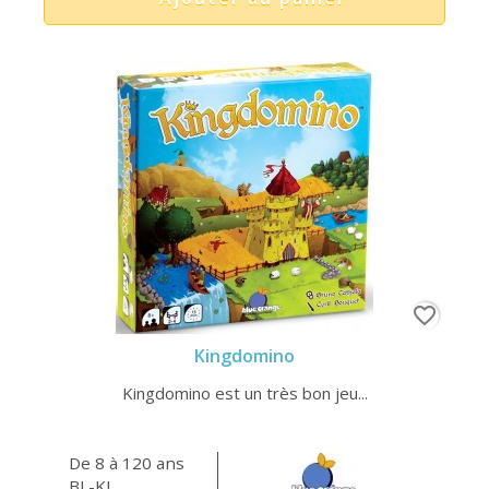
favorite_border
Kingdomino
Kingdomino est un très bon jeu...
De 8 à 120 ans
BL-KI