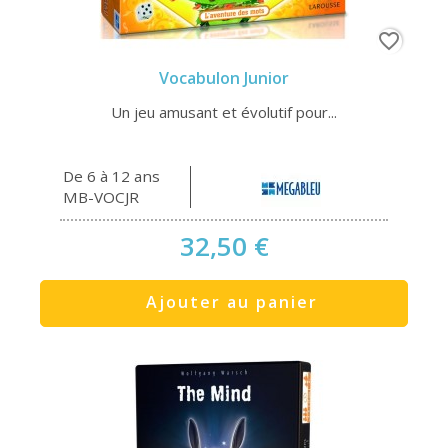
favorite_border
Vocabulon Junior
Un jeu amusant et évolutif pour...
De 6 à 12 ans
MB-VOCJR
32,50 €
Ajouter au panier