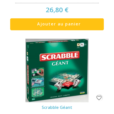
26,80 €
Ajouter au panier
favorite_border
Scrabble Géant