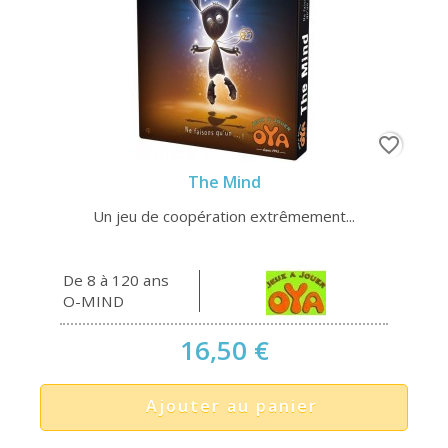
favorite_border
The Mind
Un jeu de coopération extrêmement...
De 8 à 120 ans
O-MIND
16,50 €
Ajouter au panier