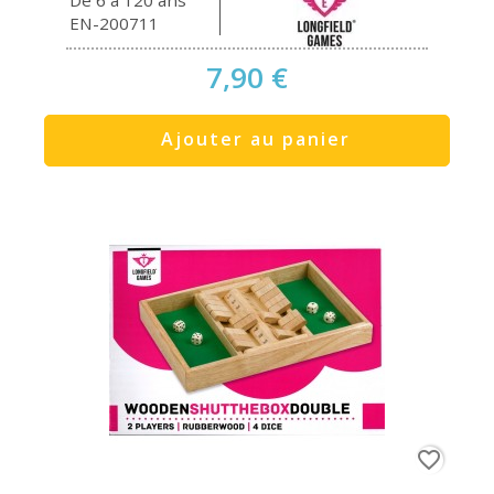
De 6 à 120 ans
EN-200711
7,90 €
Ajouter au panier
favorite_border