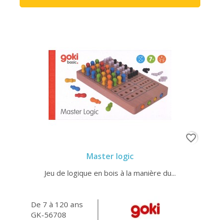
favorite_border
Master logic
Jeu de logique en bois à la manière du...
De 7 à 120 ans
GK-56708