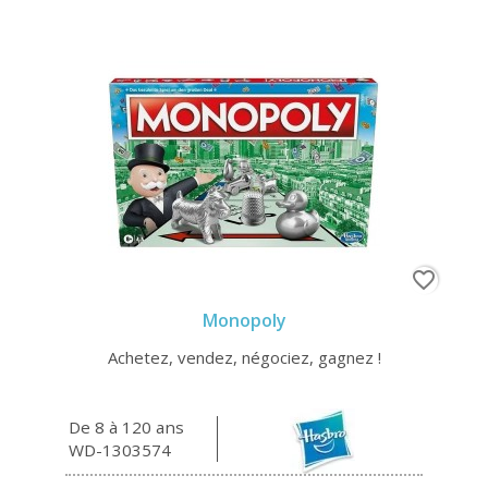
favorite_border
Monopoly
Achetez, vendez, négociez, gagnez !
De 8 à 120 ans
WD-1303574