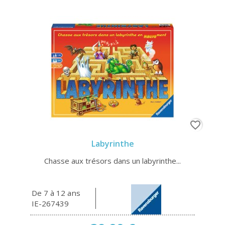
favorite_border
Labyrinthe
Chasse aux trésors dans un labyrinthe...
De 7 à 12 ans
IE-267439