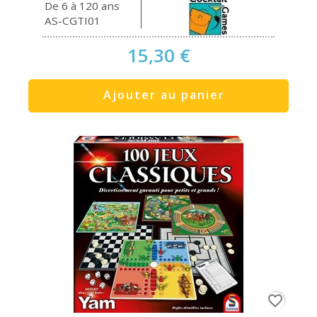
De 6 à 120 ans
AS-CGTI01
15,30 €
Ajouter au panier
favorite_border