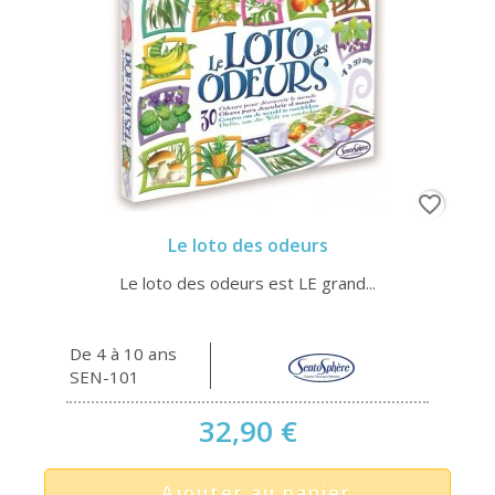
favorite_border
Le loto des odeurs
Le loto des odeurs est LE grand...
De 4 à 10 ans
SEN-101
32,90 €
Ajouter au panier