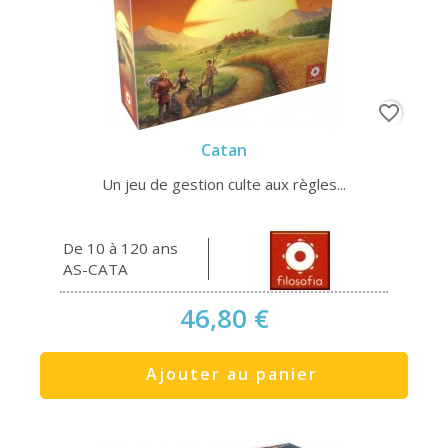
favorite_border
Catan
Un jeu de gestion culte aux règles...
De 10 à 120 ans
AS-CATA
46,80 €
Ajouter au panier