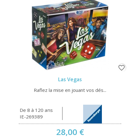
favorite_border
Las Vegas
Raflez la mise en jouant vos dés...
De 8 à 120 ans
IE-269389
28,00 €