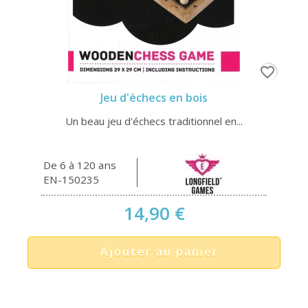
favorite_border
Jeu d'échecs en bois
Un beau jeu d'échecs traditionnel en...
De 6 à 120 ans
EN-150235
14,90 €
Ajouter au panier