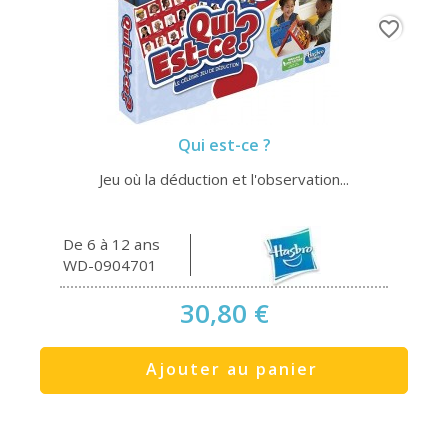
favorite_border
Qui est-ce ?
Jeu où la déduction et l'observation...
De 6 à 12 ans
WD-0904701
30,80 €
Ajouter au panier