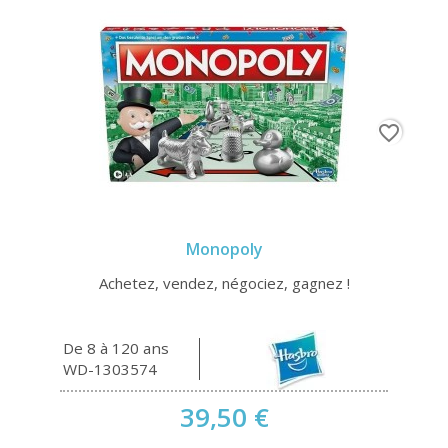
favorite_border
Monopoly
Achetez, vendez, négociez, gagnez !
De 8 à 120 ans
WD-1303574
39,50 €