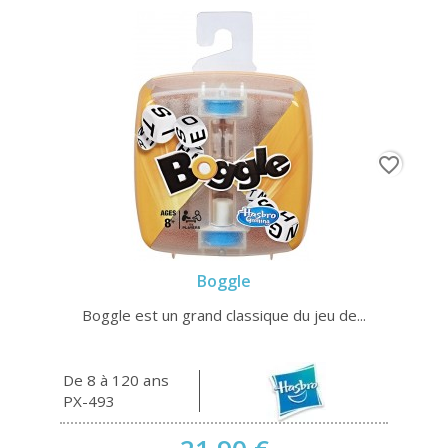
favorite_border
Boggle
Boggle est un grand classique du jeu de...
De 8 à 120 ans
PX-493