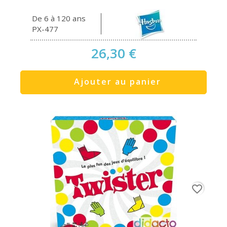
De 6 à 120 ans
PX-477
26,30 €
Ajouter au panier
favorite_border