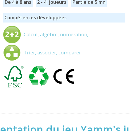
De 4 à 8 ans
2 - 4 joueurs
Partie de 5 mn
Compétences développées
Calcul, algèbre, numération,
Trier, associer, comparer
entation du jeu Yamm's j