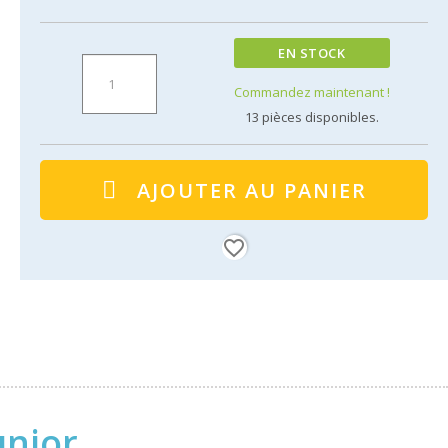
EN STOCK
Commandez maintenant !
13
pièces disponibles.
AJOUTER AU PANIER
favorite_border
unior