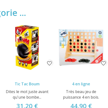
rie ...
favorite_border
favorite_border
Tic Tac Boum
4 en ligne
Dites le mot juste avant
Très beau jeu de
qu'une bombe...
puissance 4 en bois.
31,20 €
44,90 €