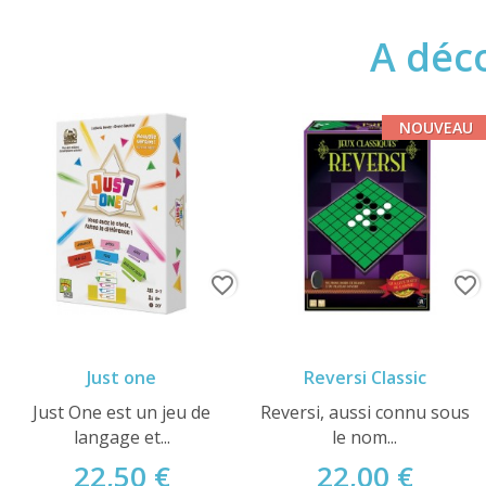
A déco
NOUVEAU
favorite_border
favorite_border
Just one
Reversi Classic
Just One est un jeu de
Reversi, aussi connu sous
langage et...
le nom...
22,50 €
22,00 €