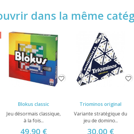
uvrir dans la même catégo
favorite_border
favorite_border
Blokus classic
Triominos original
Jeu désormais classique,
Variante stratégique du
à la fois...
jeu de domino...
49,90 €
30,00 €