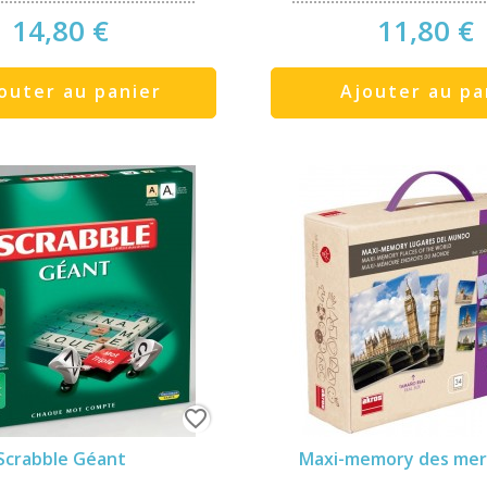
14,80 €
11,80 €
outer au panier
Ajouter au pa
favorite_border
Scrabble Géant
Maxi-memory des merve