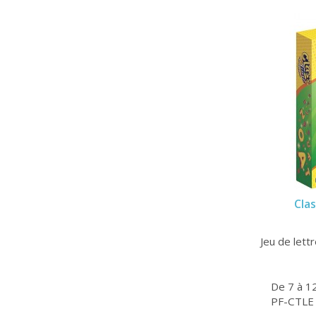
Oya
(1)
Piatnik
(4)
Pink Fizz
(3)
Pixie Games
(1)
Play Factory
(1)
Repos Production
(1)
Schmidt
(3)
Scorpion masqué
(1)
Small Foot
(2)
Smart
(6)
Subverti
(1)
Sylvie de Soye
(7)
Cla
Tickit
(1)
Tiki Editions
(3)
Tinderbox Games
(1)
Jeu de lett
Totem
(1)
Visa Jeux
(1)
Widyka
(2)
De 7 à 1
PF-CTLE
Yaqua Studio
(1)