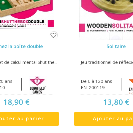
favorite_border
ez la boîte double
Solitaire
t de calcul mental Shut the...
Jeu traditionnel de réflexi
20 ans
De 6 à 120 ans
10
EN-200119
18,90 €
13,80 €
outer au panier
Ajouter au pa