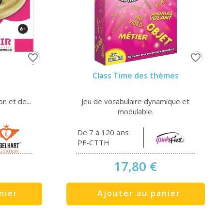
favorite_border
favorite_border
Class Time des thèmes
on et de...
Jeu de vocabulaire dynamique et
modulable.
De 7 à 120 ans
PF-CTTH
17,80 €
nier
Ajouter au panier