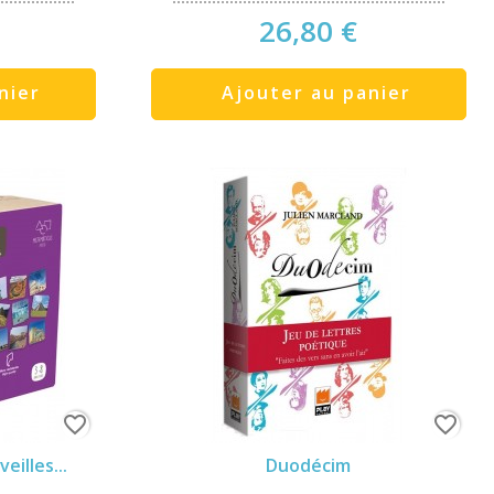
26,80 €
nier
Ajouter au panier
favorite_border
favorite_border
illes...
Duodécim