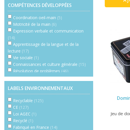
COMPÉTENCES DÉVELOPPÉES
Coordination oeil-main
(5)
Motricité de la main
(6)
Expression verbale et communication
(14)
Apprentissage de la langue et de la
lecture
(17)
Vie sociale
(1)
Connaissances et culture générale
(15)
Résolution de problèmes
(46)
Emotions
(1)
Coopération
(4)
LABELS ENVIRONNEMENTAUX
Motricité globale
(1)
Domin
Imagination et créativité
(1)
Recyclable
(125)
Mémoire
(3)
CE
(127)
Trier, associer, comparer
(15)
Jeu de do
Loi AGEC
(1)
Repérage spatial
(17)
Recyclé
(1)
Calcul, algèbre, numération
(12)
Fabriqué en France
(14)