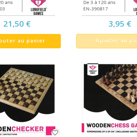
20 ans
De 3 à 120 ans
03
EN-390817
21,50 €
3,95 €
outer au panier
Ajouter au pa
favorite_border