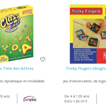
favorite_border
ss Time des lettres
Tricky Fingers (doigts
res dynamique et modulable.
Jeu d'observation, de logiq
20 ans
De 4 à 120 ans
EDU-120-015