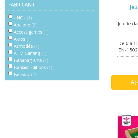
FABRICANT
Jeu
- NC -
(1)
Jeu de da
Abalone
(2)
Accessigames
(1)
Akros
(1)
De 6 à 1
Asmodée
(1)
EN-1502
ATM Gaming
(1)
Bananagrams
(1)
Bankiiiz Editions
(1)
Beleduc
(2)
Aj
Blue orange
(2)
BS Toys
(1)
Catch Up Games
(1)
Cocktail games
(3)
Dj Games
(1)
Drei Hasen
(1)
Dujardin
(3)
E Toys
(1)