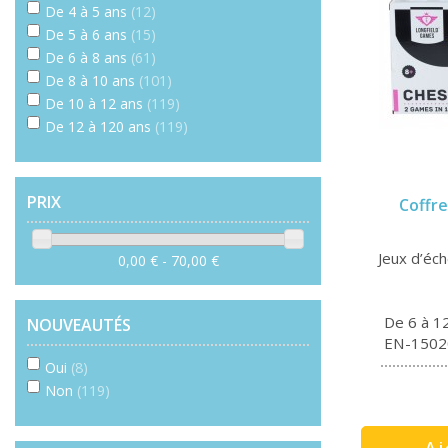
De 4 à 5 ans
(12)
De 5 à 6 ans
(15)
De 6 à 8 ans
(61)
De 8 à 10 ans
(101)
De 10 à 12 ans
(119)
De 12 à 120 ans
(119)
PRIX
Coffre
Jeux d’éc
0,00 € - 70,00 €
De 6 à 1
NOUVEAUTÉS
EN-1502
Oui
(8)
Non
(119)
Aj