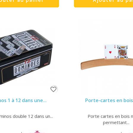
favorite_border
os 1 à 12 dans une...
Porte-cartes en boi
minos double 12 dans un...
Porte cartes en bois n
permettant...