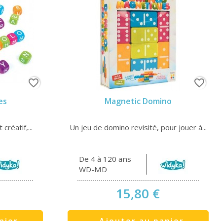
favorite_border
favorite_border
es
Magnetic Domino
créatif,...
Un jeu de domino revisité, pour jouer à...
De 4 à 120 ans
WD-MD
15,80 €
nier
Ajouter au panier