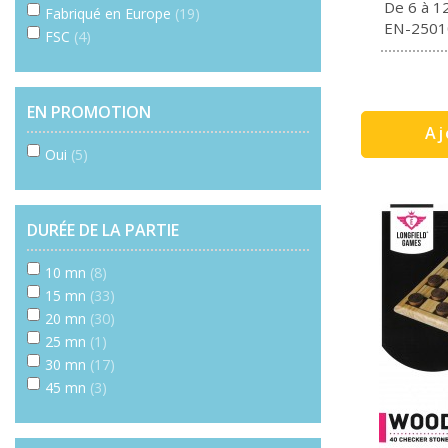
De 6 à 1
Fabriqué en Europe
(19)
EN-2501
FSC
(4)
EN PROMOTION
Aj
Oui
(5)
DURÉE DE LA PARTIE
10 mn
(8)
15 mn
(33)
20 mn
(30)
25 mn
(1)
30 mn
(17)
45 mn
(3)