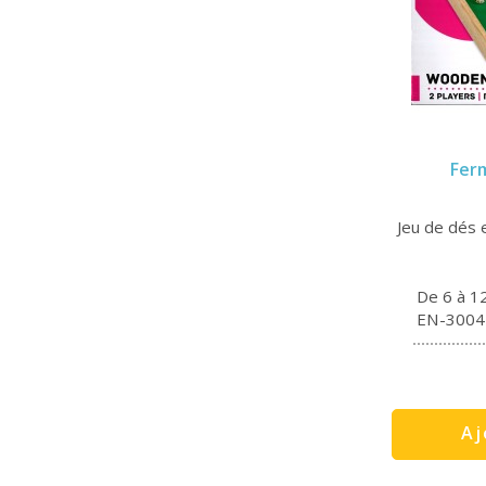
Engelhart Education
(3)
Exploding Kittens
(1)
Flip Flap Editions
(1)
Fox Mind
(1)
Gigamic
(13)
Goki
(5)
Goliath
(3)
Ferm
Hasbro
(1)
Helvetiq
(1)
Huch
(1)
Jeu de dés e
Iello
(4)
Le droit de perdre
(2)
De 6 à 1
Libellud
(2)
EN-3004
Longfield Games
(11)
Magilano
(1)
Mattel
(2)
Mégableu
(1)
Miraludo
(2)
Aj
Mister Gadget
(1)
On the go
(4)