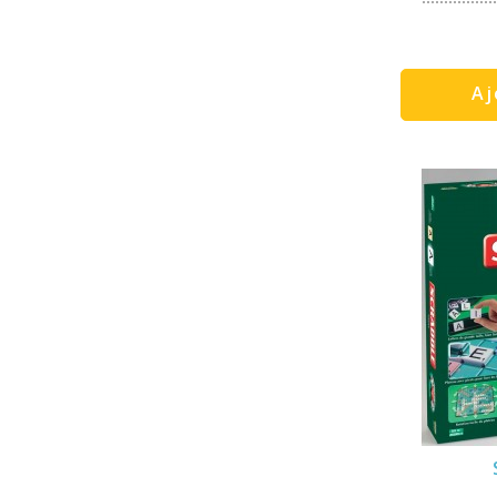
Zygomatic
(1)
Aj