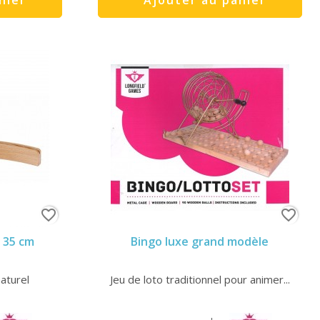
favorite_border
favorite_border
s 35 cm
Bingo luxe grand modèle
aturel
Jeu de loto traditionnel pour animer...