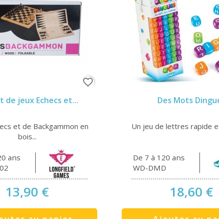
favorite_border
t de jeux Echecs et...
Des Mots Dingu
hecs et de Backgammon en
Un jeu de lettres rapide et 
bois...
20 ans
De 7 à 120 ans
02
WD-DMD
13,90 €
18,60 €
outer au panier
Ajouter au pa