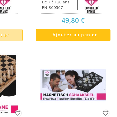
De 7 à 120 ans
EN-360567
49,80 €
nier
Ajouter au panier
favorite_border
favorite_border