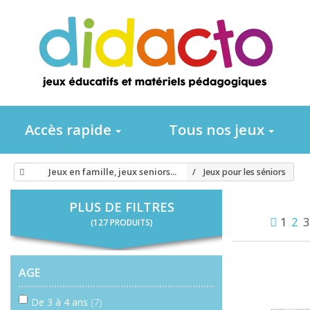
Accès rapide
Tous nos jeux
Jeux en famille, jeux seniors...
Jeux pour les séniors
PLUS DE FILTRES
1
2
(127 PRODUITS)
AGE
De 3 à 4 ans
(7)