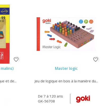
favorite_border
favorite_border
 malins)
Master logic
ue et de...
Jeu de logique en bois à la manière du...
De 7 à 120 ans
GK-56708