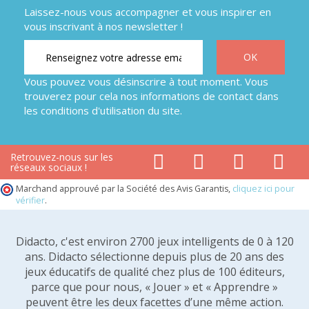
Laissez-nous vous accompagner et vous inspirer en
vous inscrivant à nos newsletter !
Vous pouvez vous désinscrire à tout moment. Vous
trouverez pour cela nos informations de contact dans
les conditions d'utilisation du site.
Retrouvez-nous sur les
réseaux sociaux !
Marchand approuvé par la Société des Avis Garantis,
cliquez ici pour
vérifier
.
Didacto, c'est environ 2700 jeux intelligents de 0 à 120
ans. Didacto sélectionne depuis plus de 20 ans des
jeux éducatifs de qualité chez plus de 100 éditeurs,
parce que pour nous, « Jouer » et « Apprendre »
peuvent être les deux facettes d’une même action.