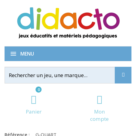
Quarto de voyage
MENU
0
Panier
Mon
compte
Référence :
G-QUART