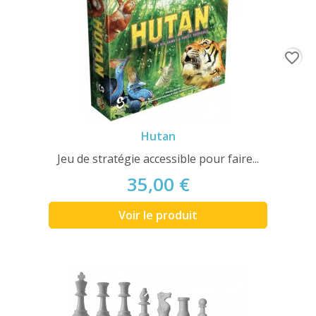
favorite_border
Hutan
Jeu de stratégie accessible pour faire...
35,00 €
Voir le produit