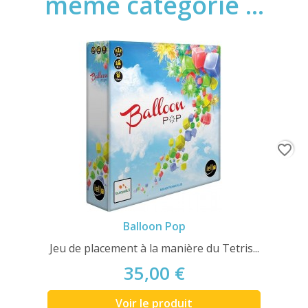
même catégorie ...
favorite_border
Balloon Pop
Jeu de placement à la manière du Tetris...
35,00 €
Voir le produit