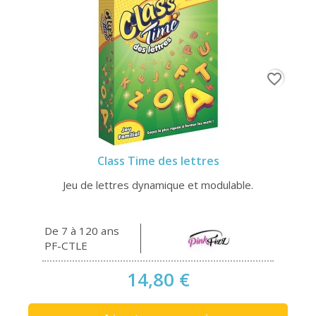
favorite_border
Class Time des lettres
Jeu de lettres dynamique et modulable.
De 7 à 120 ans
PF-CTLE
14,80 €