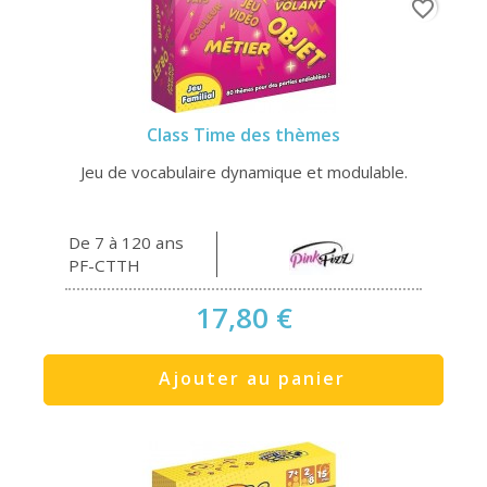
favorite_border
Class Time des thèmes
Jeu de vocabulaire dynamique et modulable.
De 7 à 120 ans
PF-CTTH
17,80 €
Ajouter au panier