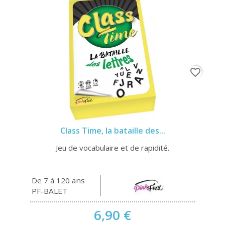
favorite_border
Class Time, la bataille des...
Jeu de vocabulaire et de rapidité.
De 7 à 120 ans
PF-BALET
6,90 €