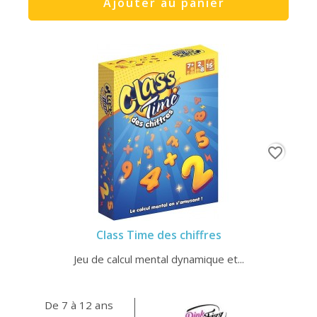
Ajouter au panier
favorite_border
Class Time des chiffres
Jeu de calcul mental dynamique et...
De 7 à 12 ans