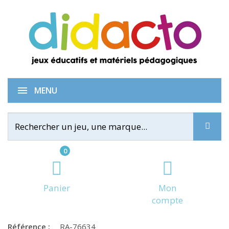
Sudoku 5x5
MENU
0
Panier
Mon
compte
Référence :
RA-76634