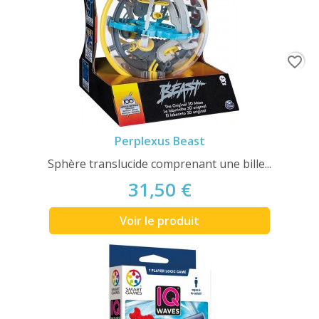
favorite_border
Perplexus Beast
Sphère translucide comprenant une bille...
31,50 €
Voir le produit