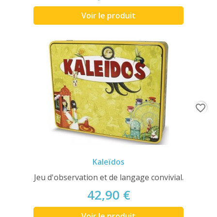
Voir le produit
favorite_border
Kaleïdos
Jeu d'observation et de langage convivial.
42,90 €
Voir le produit