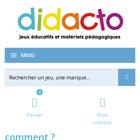
Qui cherche quoi où
MENU
0
Panier
Mon
compte
comment ?