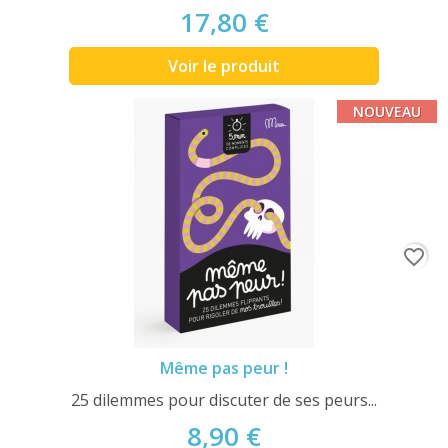
17,80 €
Voir le produit
NOUVEAU
favorite_border
Même pas peur !
25 dilemmes pour discuter de ses peurs...
8,90 €