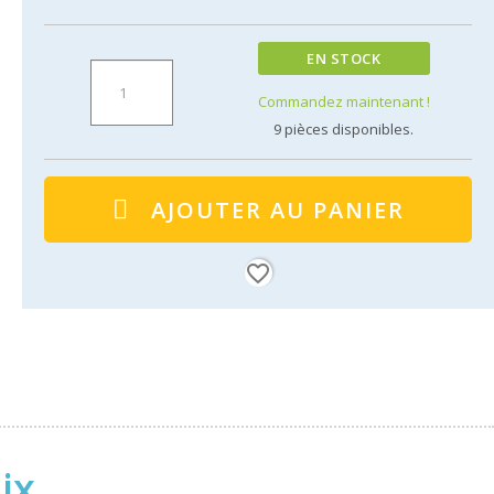
EN STOCK
Commandez maintenant !
9
pièces disponibles.
AJOUTER AU PANIER
favorite_border
ix