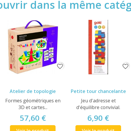
uvrir dans la même catégo
favorite_border
favorite_border
Atelier de topologie
Petite tour chancelante
Formes géométriques en
Jeu d'adresse et
3D et cartes...
d'équilibre convivial.
57,60 €
6,90 €
Voir le produit
Voir le produit