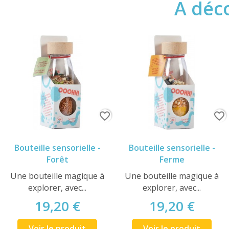
A déco
favorite_border
favorite_border
Bouteille sensorielle -
Bouteille sensorielle -
Forêt
Ferme
Une bouteille magique à
Une bouteille magique à
explorer, avec...
explorer, avec...
19,20 €
19,20 €
Voir le produit
Voir le produit