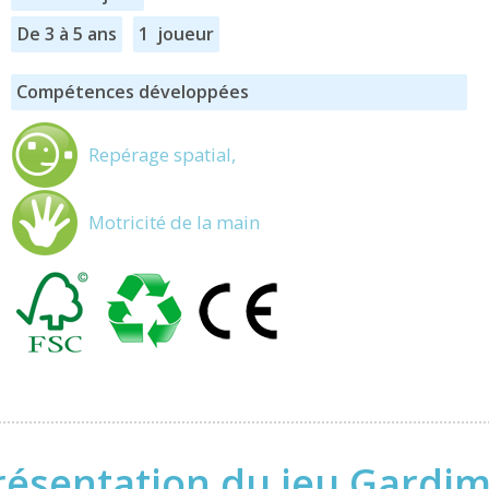
De 3 à 5 ans
1 joueur
Compétences développées
Repérage spatial,
Motricité de la main
résentation du jeu Gardim