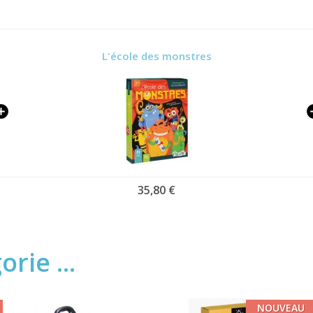
L'école des monstres
35,80 €
rie ...
NOUVEAU