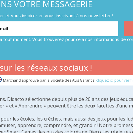
ANS VOTRE MESSAGERIE
 et vous inspirer en vous inscrivant à nos newsletter !
à tout moment. Vous trouverez pour cela nos informations de con
ur les réseaux sociaux !
Marchand approuvé par la Société des Avis Garantis,
cliquez ici pour vérifi
 ans. Didacto sélectionne depuis plus de 20 ans des jeux éduca
er » et « Apprendre » peuvent être les deux facettes d’une 
our les écoles, les crèches, mais aussi des jeux pour les lud
amuser, apprendre, comprendre, et grandir ! Notre promesse 
vec Smart Games, les puzzles colorés de Djeco, les réglette