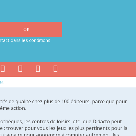
tact dans les conditions
er
.
tifs de qualité chez plus de 100 éditeurs, parce que pour
même action.
othèques, les centres de loisirs, etc., que Didacto peut
: trouver pour vous les jeux les plus pertinents pour la
s cuisenaire pour apprendre à compter autrement, les