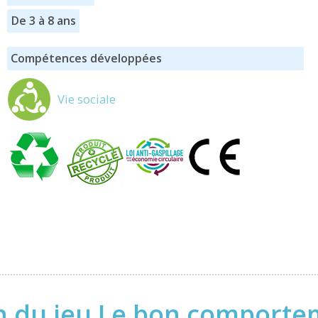
De 3 à 8 ans
Compétences développées
Vie sociale
n du jeu Le bon comporteme