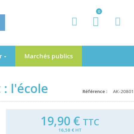
0
er
Marchés publics
 l'école
Référence :
AK-20801
19,90 €
TTC
16,58 € HT