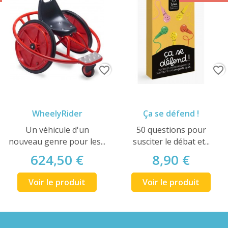
favorite_border
favorite_border
WheelyRider
Ça se défend !
Un véhicule d'un
50 questions pour
nouveau genre pour les...
susciter le débat et...
624,50 €
8,90 €
Voir le produit
Voir le produit