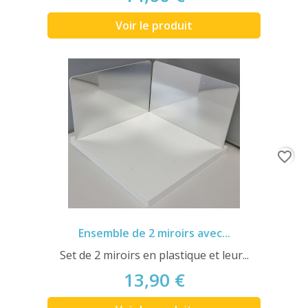
Voir le produit
favorite_border
Ensemble de 2 miroirs avec...
Set de 2 miroirs en plastique et leur...
13,90 €