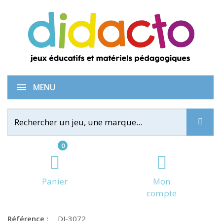
Inzebox Portraits
MENU
0
Panier
Mon
compte
Référence :
DJ-3072