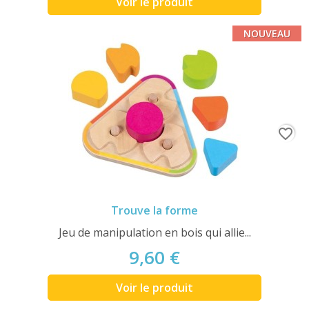
Voir le produit
NOUVEAU
favorite_border
Trouve la forme
Jeu de manipulation en bois qui allie...
9,60 €
Voir le produit