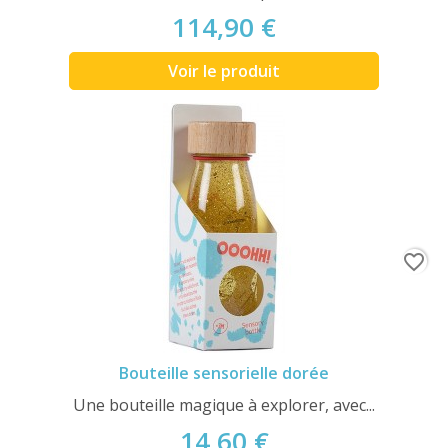
114,90 €
Voir le produit
favorite_border
Bouteille sensorielle dorée
Une bouteille magique à explorer, avec...
14,60 €