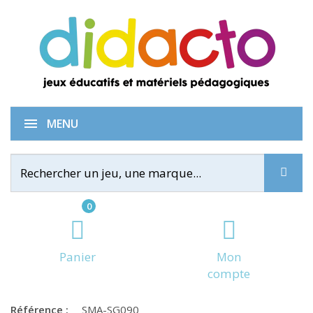
Code couleur
MENU
0
Panier
Mon
compte
Référence :
SMA-SG090