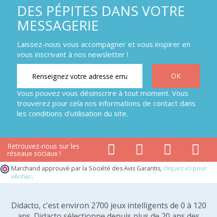
DES PÉPITES DANS VOTRE
MESSAGERIE
Laissez-nous vous accompagner et vous inspirer en
vous inscrivant à nos newsletter !
Vous pouvez vous désinscrire à tout moment. Vous
trouverez pour cela nos informations de contact dans
les conditions d'utilisation du site.
Retrouvez-nous sur les
réseaux sociaux !
Marchand approuvé par la Société des Avis Garantis,
cliquez ici pour
vérifier
.
Didacto, c'est environ 2700 jeux intelligents de 0 à 120
ans. Didacto sélectionne depuis plus de 20 ans des