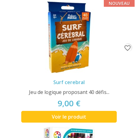
NOUVEAU
favorite_border
Surf cerebral
Jeu de logique proposant 40 défis...
9,00 €
Voir le produit