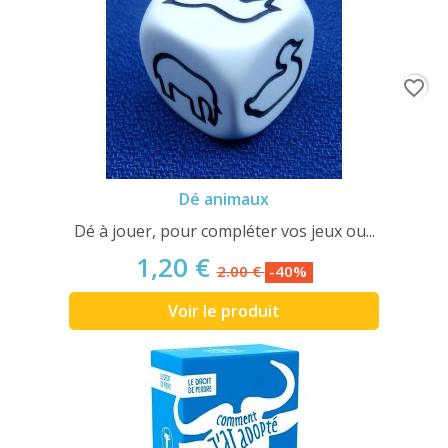
favorite_border
Dé animaux
Dé à jouer, pour compléter vos jeux ou...
1,20 €
2.00 €
-40%
Voir le produit