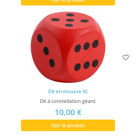
favorite_border
Dé en mousse XL
Dé à constellation géant.
10,00 €
Voir le produit