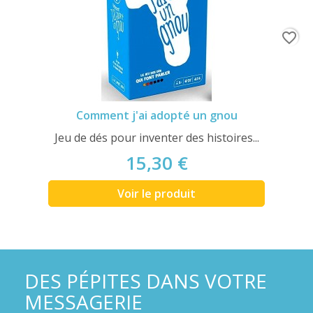
favorite_border
Comment j'ai adopté un gnou
Jeu de dés pour inventer des histoires...
15,30 €
Voir le produit
DES PÉPITES DANS VOTRE
MESSAGERIE