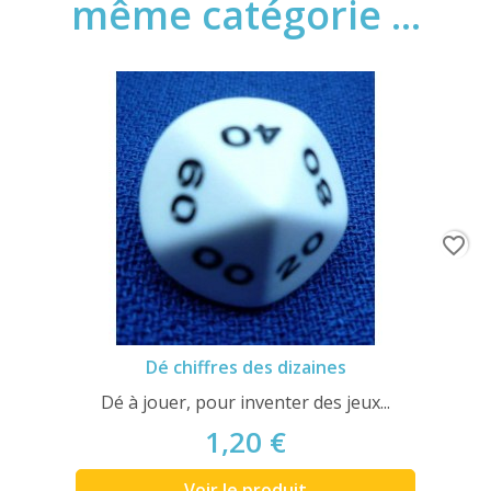
même catégorie ...
favorite_border
Dé chiffres des dizaines
Dé à jouer, pour inventer des jeux...
1,20 €
Voir le produit