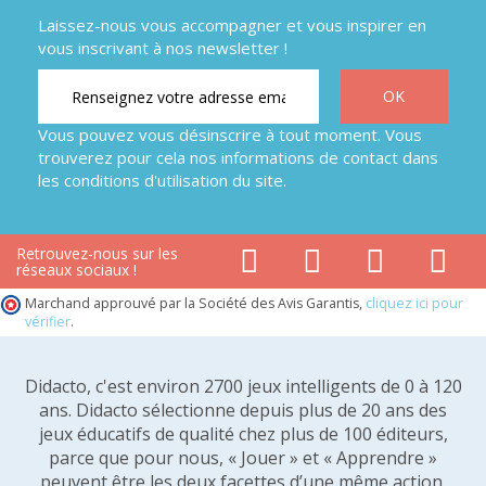
Laissez-nous vous accompagner et vous inspirer en
vous inscrivant à nos newsletter !
Vous pouvez vous désinscrire à tout moment. Vous
trouverez pour cela nos informations de contact dans
les conditions d'utilisation du site.
Retrouvez-nous sur les
réseaux sociaux !
Marchand approuvé par la Société des Avis Garantis,
cliquez ici pour
vérifier
.
Didacto, c'est environ 2700 jeux intelligents de 0 à 120
ans. Didacto sélectionne depuis plus de 20 ans des
jeux éducatifs de qualité chez plus de 100 éditeurs,
parce que pour nous, « Jouer » et « Apprendre »
peuvent être les deux facettes d’une même action.