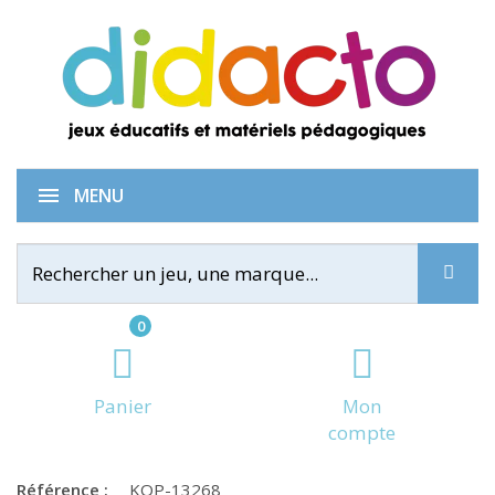
Dé chiffres des unités
MENU
0
Panier
Mon
compte
Référence :
KOP-13268